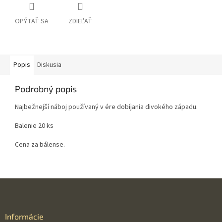
OPÝTAŤ SA
ZDIEĽAŤ
Popis
Diskusia
Podrobný popis
Najbežnejší náboj používaný v ére dobíjania divokého západu.
Balenie 20 ks
Cena za bálense.
Z
á
p
ä
Informácie