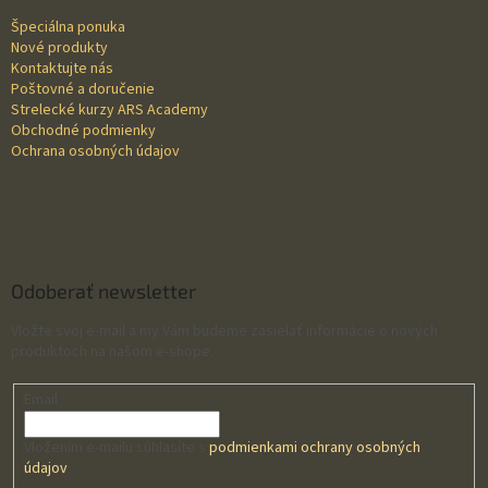
t
Špeciálna ponuka
i
Nové produkty
e
Kontaktujte nás
Poštovné a doručenie
Strelecké kurzy ARS Academy
Obchodné podmienky
Ochrana osobných údajov
Odoberať newsletter
Vložte svoj e-mail a my Vám budeme zasielať informácie o nových
produktoch na našom e-shope.
Email
Vložením e-mailu súhlasíte s
podmienkami ochrany osobných
údajov