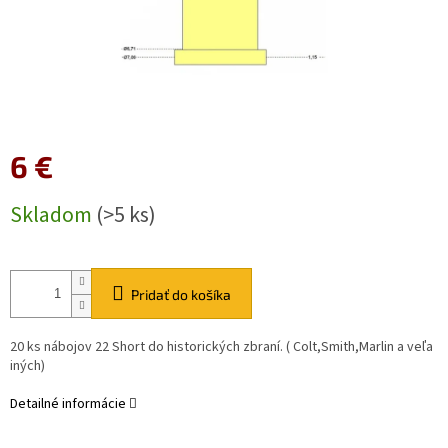
6 €
Jednotková
Skladom
(>5 ks)
cena:
Pridať do košíka
20 ks nábojov 22 Short do historických zbraní. ( Colt,Smith,Marlin a veľa
iných)
Detailné informácie