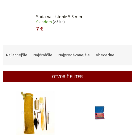
Sada na cistenie 5,5 mm
Skladom
(>5 ks)
7 €
R
a
Najlacnejšie
Najdrahšie
Najpredávanejšie
Abecedne
d
e
n
OTVORIŤ FILTER
i
e
V
p
ý
r
p
o
i
d
s
u
p
k
r
t