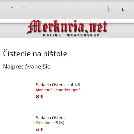
Prejsť
NÁKUP
na
obsah
KOŠÍK
Čistenie na pištole
Najpredávanejšie
Sada na čistenie cal. 45
Momentálne nedostupné
8 €
Sada na čistenie
Skladom
(>5 ks)
4 €