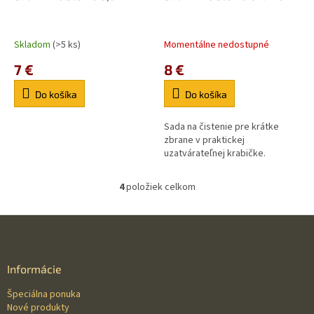
Skladom
(>5 ks)
Momentálne nedostupné
7 €
8 €
Do košíka
Do košíka
Sada na čistenie pre krátke
zbrane v praktickej
uzatvárateľnej krabičke.
4
položiek celkom
O
v
l
Z
á
á
d
p
a
ä
Informácie
c
t
i
Špeciálna ponuka
i
e
Nové produkty
p