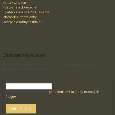
e
Kontaktujte nás
r
Poštovné a doručenie
v
Strelecké kurzy ARS Academy
k
Obchodné podmienky
y
Ochrana osobných údajov
v
ý
p
i
s
u
Odoberať newsletter
Vložte svoj e-mail a my Vám budeme zasielať informácie o nových
produktoch na našom e-shope.
Email
Vložením e-mailu súhlasíte s
podmienkami ochrany osobných
údajov
PRIHLÁSIŤ SA