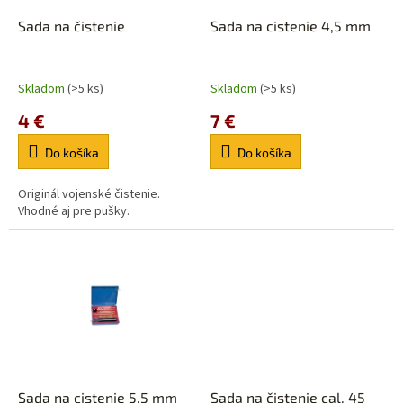
o
o
d
Sada na čistenie
Sada na cistenie 4,5 mm
v
u
k
t
Skladom
(>5 ks)
Skladom
(>5 ks)
o
4 €
7 €
v
Do košíka
Do košíka
Originál vojenské čistenie.
Vhodné aj pre pušky.
Sada na cistenie 5,5 mm
Sada na čistenie cal. 45