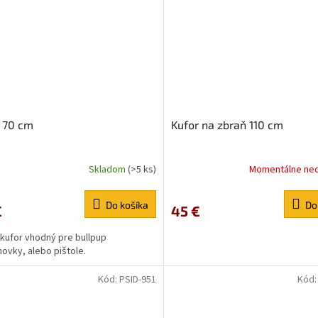
 70 cm
Kufor na zbraň 110 cm
Skladom
(>5 ks)
Momentálne ne
Do košíka
Do
€
45 €
kufor vhodný pre bullpup
ovky, alebo pištole.
Kód:
PSID-951
Kód