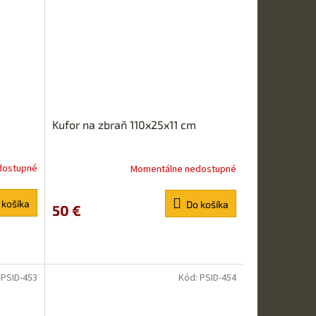
Kufor na zbraň 110x25x11 cm
dostupné
Momentálne nedostupné
 košíka
Do košíka
50 €
:
PSID-453
Kód:
PSID-454