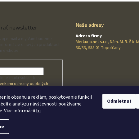
d
o
a
v
c
a
i
n
e
Naše adresy
i
rať newsletter
e
p
Adresa firmy
r
svoj e-mail a my Vám budeme
Merkuria.net s.r.o, Nám. M. R. Štef
v
 informácie o nových produktoch
30/33, 955 01 Topoľčany
k
m e-shope.
y
v
ý
p
i
ím e-mailu súhlasíte s
s
enkami ochrany osobných
u
v
enie obsahu a reklám, poskytovanie funkcií
Odmietnuť
édií a analýzu návštevnosti používame
HLÁSIŤ SA
e. Viac informácií
tu
.
 s
kom
ie
praviť nastavenie cookies