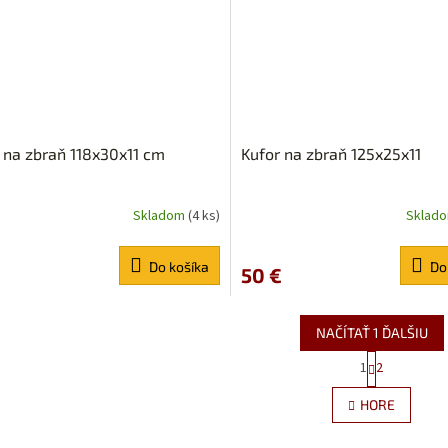
 na zbraň 118x30x11 cm
Kufor na zbraň 125x25x11
Skladom
(4 ks)
Sklad
Do košíka
Do
€
50 €
NAČÍTAŤ 1 ĎALŠIU
S
1
2
O
t
r
v
HORE
á
l
n
á
k