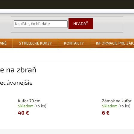
HĽADAŤ
VNÉ
STRELECKÉ KURZY
KONTAKTY
INFORMÁCIE PRE ZÁ
e na zbraň
edávanejšie
Kufor 70 cm
Zámok na kufor
Skladom
(>5 ks)
Skladom
(>5 ks)
40 €
6 €