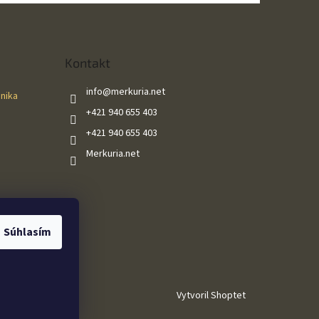
Kontakt
info
@
merkuria.net
ánika
+421 940 655 403
+421 940 655 403
Merkuria.net
Súhlasím
Vytvoril Shoptet