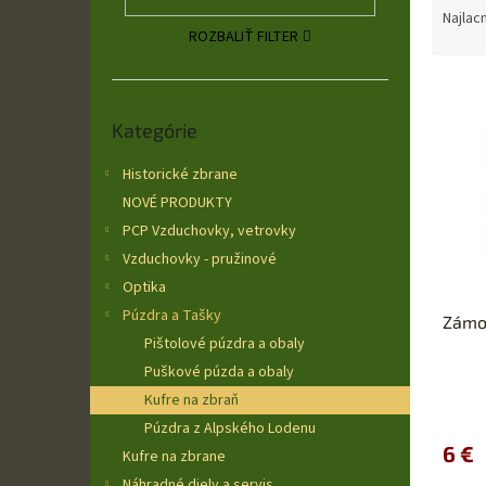
a
Najlac
ROZBALIŤ FILTER
d
e
V
n
ý
Preskočiť
i
Kategórie
kategórie
p
e
i
p
Historické zbrane
s
r
NOVÉ PRODUKTY
p
o
r
d
PCP Vzduchovky, vetrovky
o
u
Vzduchovky - pružinové
d
k
Optika
u
t
Púzdra a Tašky
Zámo
k
o
Pištolové púzdra a obaly
t
v
o
Puškové púzda a obaly
v
Kufre na zbraň
Púzdra z Alpského Lodenu
6 €
Kufre na zbrane
Náhradné diely a servis