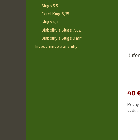
Slugs 5.5
Exact King 6,35
Slugs 6,35
Diabolky a Slugs 7,62
Diabolky a Slugs 9 mm
Invest mince a známky
Kufor
40 
Pevný 
vzduch