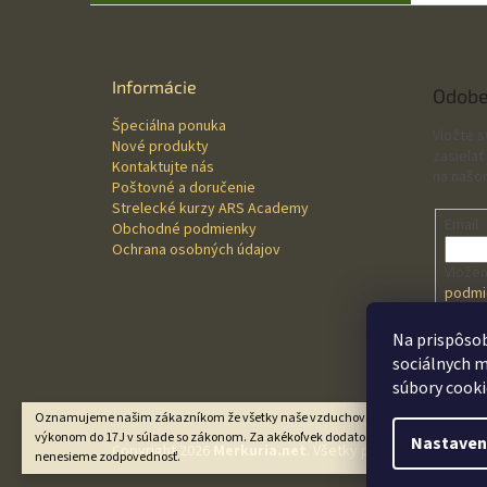
Z
á
p
ä
Informácie
Odobe
t
Špeciálna ponuka
i
Vložte 
Nové produkty
e
zasielať
Kontaktujte nás
na našo
Poštovné a doručenie
Strelecké kurzy ARS Academy
Email
Obchodné podmienky
Ochrana osobných údajov
Vložen
podmi
údajo
Na prispôsob
sociálnych m
PRI
súbory cooki
Oznamujeme našim zákazníkom že všetky naše vzduchové zbrane sú predávané
výkonom do 17J v súlade so zákonom. Za akékoľvek dodatočné úpravy zákazní
Nastaven
Copyright 2026
Merkuria.net
. Všetky práva vyhradené.
U
nenesieme zodpovednosť.