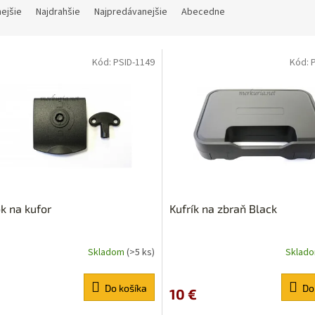
nejšie
Najdrahšie
Najpredávanejšie
Abecedne
Kód:
PSID-1149
Kód:
k na kufor
Kufrík na zbraň Black
Skladom
(>5 ks)
Sklad
Do košíka
Do
10 €