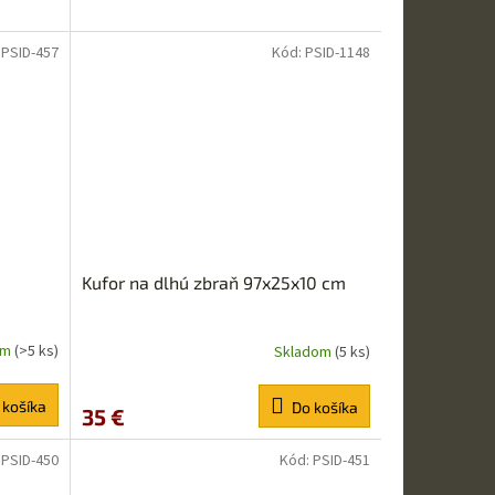
:
PSID-457
Kód:
PSID-1148
Kufor na dlhú zbraň 97x25x10 cm
om
(>5 ks)
Skladom
(5 ks)
 košíka
Do košíka
35 €
:
PSID-450
Kód:
PSID-451