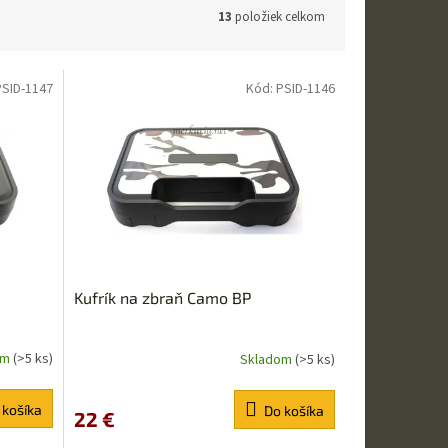
13
položiek celkom
PSID-1147
Kód:
PSID-1146
Kufrík na zbraň Camo BP
om
(>5 ks)
Skladom
(>5 ks)
 košíka
Do košíka
22 €