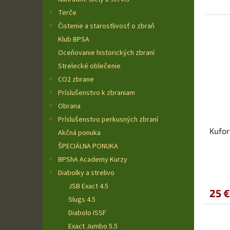
Terče
Čistenie a starostlivosť o zbraň
Klub BPSA
Oceňovanie historických zbraní
Strelecké oblečenie
CO2 zbrane
Príslušenstvo k zbraniam
Obrana
Príslušenstvo perkusných zbraní
Kufor
Akčná ponuka
ŠPECIÁLNA PONUKA
BPShA Academy Kurzy
Diabolky a strelivo
JSB Exact 4.5
25 €
Slugs 4.5
Diabolo ISSF
Exact Jumbo 5.5