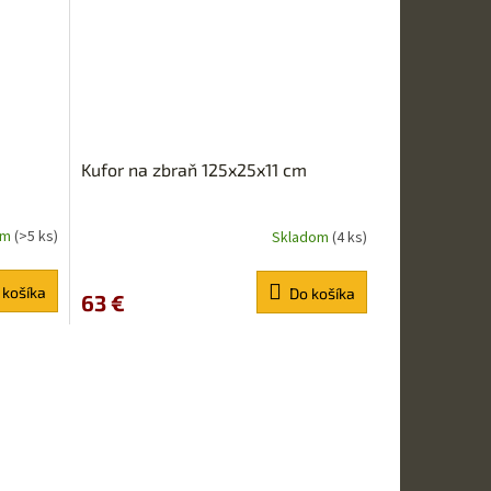
Kufor na zbraň 125x25x11 cm
om
(>5 ks)
Skladom
(4 ks)
 košíka
Do košíka
63 €