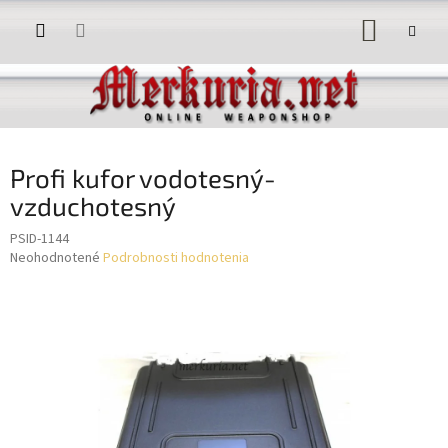
Prejsť
NÁKUP
na
obsah
KOŠÍK
Profi kufor vodotesný-
vzduchotesný
PSID-1144
Priemerné
Neohodnotené
Podrobnosti hodnotenia
hodnotenie
produktu
je
0,0
z
5
hviezdičiek.