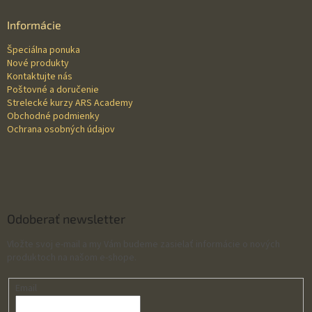
p
ä
Informácie
t
Špeciálna ponuka
i
Nové produkty
e
Kontaktujte nás
Poštovné a doručenie
Strelecké kurzy ARS Academy
Obchodné podmienky
Ochrana osobných údajov
Odoberať newsletter
Vložte svoj e-mail a my Vám budeme zasielať informácie o nových
produktoch na našom e-shope.
Email