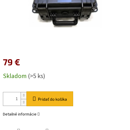
79 €
Jednotková
Skladom
(>5 ks)
cena:
Pridať do košíka
Detailné informácie