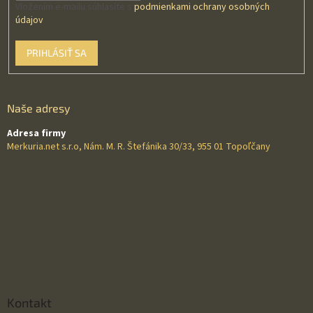
Vložením e-mailu súhlasíte s
podmienkami ochrany osobných
údajov
PRIHLÁSIŤ SA
Naše adresy
Adresa firmy
Merkuria.net s.r.o, Nám. M. R. Štefánika 30/33, 955 01 Topoľčany
Kontakt