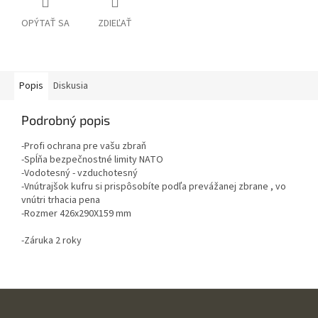
OPÝTAŤ SA
ZDIEĽAŤ
Popis
Diskusia
Podrobný popis
-Profi ochrana pre vašu zbraň
-Spĺňa bezpečnostné limity NATO
-Vodotesný - vzduchotesný
-Vnútrajšok kufru si prispôsobíte podľa prevážanej zbrane , vo
vnútri trhacia pena
-Rozmer 426x290X159 mm
-Záruka 2 roky
Z
á