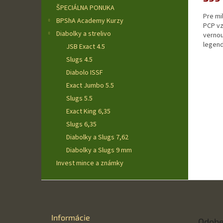
ŠPECIÁLNA PONUKA
Pre mi
BPShA Academy Kurzy
PCP vz
Diabolky a strelivo
vernou
legend
JSB Exact 4.5
Slugs 4.5
Diabolo ISSF
Exact Jumbo 5.5
Slugs 5.5
Exact King 6,35
Slugs 6,35
Diabolky a Slugs 7,62
Diabolky a Slugs 9 mm
Invest mince a známky
Z
á
p
ä
Informácie
Odobe