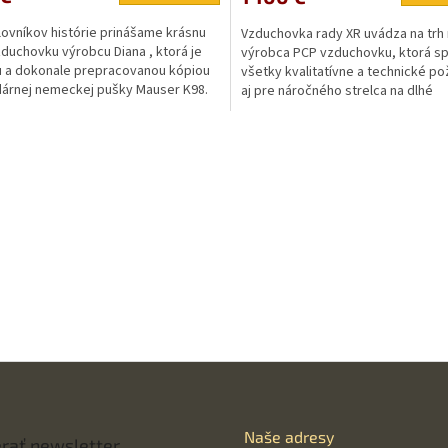
lovníkov histórie prinášame krásnu
Vzduchovka rady XR uvádza na tr
duchovku výrobcu Diana , ktorá je
výrobca PCP vzduchovku, ktorá sp
 a dokonale prepracovanou kópiou
všetky kvalitatívne a technické p
árnej nemeckej pušky Mauser K98.
aj pre náročného strelca na dlhé
vzdialenosti. Dostuná v...
O
v
l
á
d
a
c
i
e
p
r
v
k
y
v
ý
Naše adresy
p
rať newsletter