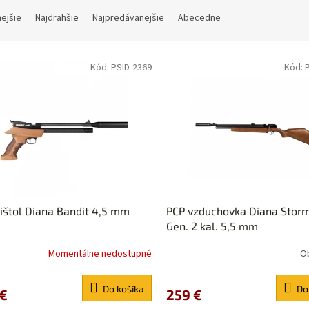
nejšie
Najdrahšie
Najpredávanejšie
Abecedne
Kód:
PSID-2369
Kód:
ištol Diana Bandit 4,5 mm
PCP vzduchovka Diana Storm
Gen. 2 kal. 5,5 mm
Momentálne nedostupné
O
Do košíka
Do
 €
259 €