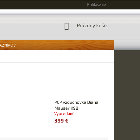
Prihlásenie
NÁKUPNÝ
Prázdny košík
KOŠÍK
KAZNÍKOV
PCP vzduchovka Diana
Mauser K98
Vypredané
399 €