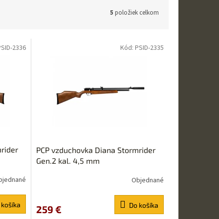
5
položiek celkom
PSID-2336
Kód:
PSID-2335
rider
PCP vzduchovka Diana Stormrider
Gen.2 kal. 4,5 mm
bjednané
Objednané
 košíka
Do košíka
259 €