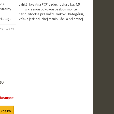
ana
Ľahká, kvalitná PCP vzduchovka v kal.4,5
 streľby
mm s krásnou bukovou pažbou monte
m
carlo, vhodná pre každú vekovú kategóriu,
4 stage
vďaka jednoduchej manipulácii a príjemnej
streľbe aj vďaka...
PSID-2373
00
dostupné
 košíka