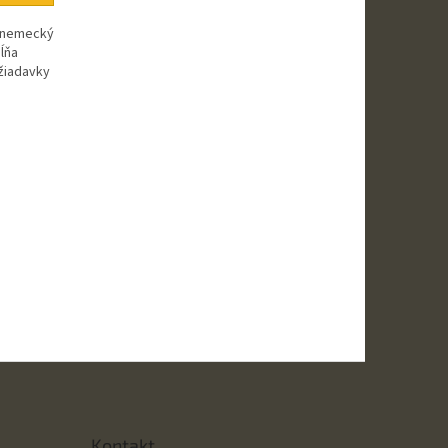
h nemecký
ĺňa
ožiadavky
Kontakt