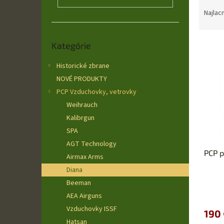
R
a
Najlac
d
e
Preskočiť
V
n
Kategórie
kategórie
ý
i
p
Historické zbrane
e
i
p
NOVÉ PRODUKTY
s
r
PCP Vzduchovky, vetrovky
p
o
Weihrauch
r
d
Kalibrgun
o
u
SPA
d
k
u
t
AGT Technology
PCP p
k
o
Airmax Arms
t
v
Diana
o
Beeman
v
AEA Airguns
Vzduchovky ISSF
190
Hatsan