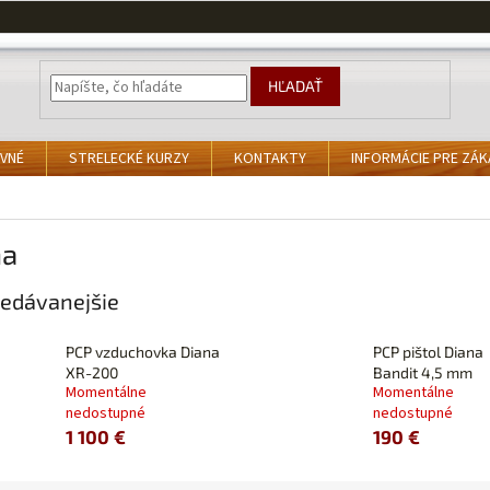
HĽADAŤ
VNÉ
STRELECKÉ KURZY
KONTAKTY
INFORMÁCIE PRE ZÁ
na
edávanejšie
PCP vzduchovka Diana
PCP pištol Diana
XR-200
Bandit 4,5 mm
Momentálne
Momentálne
nedostupné
nedostupné
1 100 €
190 €