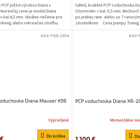
 PCP pištol výrobcu Diana v
Ľahká, kvalitná PCP vzduchovka Di
kurenčej cene je model Diana
Stormrider v kal. 5,5 mm. Možnosť
 v kal.4,5 mm. Ideálne riešenie pre
po jednej rane alebo so 7 ranový
tréning alebo rekreačnú streľbu.
zásobníkom. Cena pumpy Tuxing 
vý charakter...
110 Eur pri kúpe spolu...
Kód:
PSID-2354
Kód:
vzduchovka Diana Mauser K98
PCP vzduchovka Diana XR-2
Vypredané
Momentálne ne
Do košíka
Do
 €
1 100 €