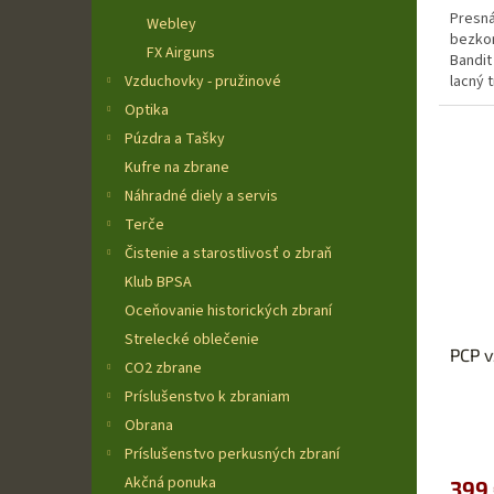
Presná
Webley
bezkon
FX Airguns
Bandit
Vzduchovky - pružinové
lacný 
Športo
Optika
Púzdra a Tašky
Kufre na zbrane
Náhradné diely a servis
Terče
Čistenie a starostlivosť o zbraň
Klub BPSA
Oceňovanie historických zbraní
Strelecké oblečenie
PCP 
CO2 zbrane
Príslušenstvo k zbraniam
Obrana
Príslušenstvo perkusných zbraní
Akčná ponuka
399