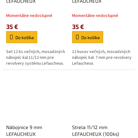
LEFAUCHEUX
LEFAUCHEUX
Momentálne nedostupné
Momentálne nedostupné
35 €
35 €
Do košíka
Do košíka
Set 12 ks večných, mosadzných
12 kusov večných, mosadzných
nábojníc kal.11/12 mm pre
nábojníc kal. 7 mm pre revolvery
revolvery systému Lefaucheux.
Lefaucheux.
Nábojnice 9 mm
Strela 11/12 mm
LEFAUCHEUX
LEFAUCHEUX (100ks)