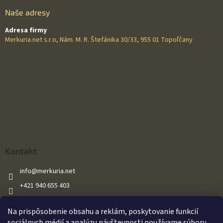
Naše adresy
Adresa firmy
Merkuria.net s.r.o, Nám. M. R. Štefánika 30/33, 955 01 Topoľčany
Kontakt
info
@
merkuria.net
+421 940 655 403
+421 940 655 403
Na prispôsobenie obsahu a reklám, poskytovanie funkcií
Merkuria.net
sociálnych médií a analýzu návštevnosti používame súbory