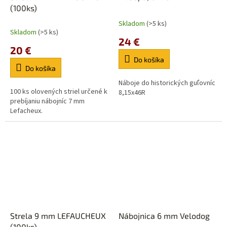
(100ks)
Skladom
(>5 ks)
Priemerné
Skladom
(>5 ks)
hodnotenie
24 €
produktu
20 €
je
Do košíka
5,0
Do košíka
z
5
Náboje do historických guľovníc
100 ks olovených striel určené k
hviezdičiek.
8,15x46R
prebíjaniu nábojníc 7 mm
Lefacheux.
Strela 9 mm LEFAUCHEUX
Nábojnica 6 mm Velodog
(100ks)