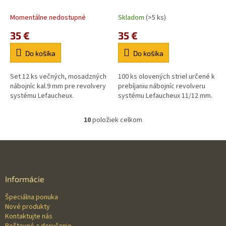
Momentálne nedostupné
Skladom
(>5 ks)
35 €
35 €
Do košíka
Do košíka
Set 12 ks večných, mosadzných
100 ks olovených striel určené k
nábojníc kal.9 mm pre revolvery
prebíjaniu nábojníc revolveru
systému Lefaucheux.
systému Lefaucheux 11/12 mm.
10
položiek celkom
O
v
l
Z
á
á
d
p
a
ä
Informácie
c
t
i
Špeciálna ponuka
i
e
Nové produkty
p
e
Kontaktujte nás
r
Poštovné a doručenie