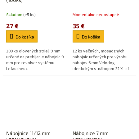
Skladom
(>5 ks)
Momentálne nedostupné
27 €
35 €
Do košíka
Do košíka
100 ks olovených striel 9 mm
12 ks večných, mosadzných
určené na prebíjanie nábojníc 9
nábojníc určených pre výrobu
mm pre revolver systému
nábojov 6 mm Velodog
Lefaucheux.
identickým s nábojom 22 XL cf
Maynard.
Nábojnice 11/12 mm
Nábojnice 7 mm