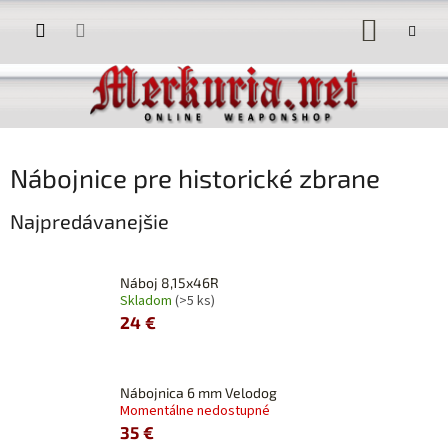
Prejsť
NÁKUP
na
obsah
KOŠÍK
Nábojnice pre historické zbrane
Najpredávanejšie
Náboj 8,15x46R
Skladom
(>5 ks)
24 €
Nábojnica 6 mm Velodog
Momentálne nedostupné
35 €