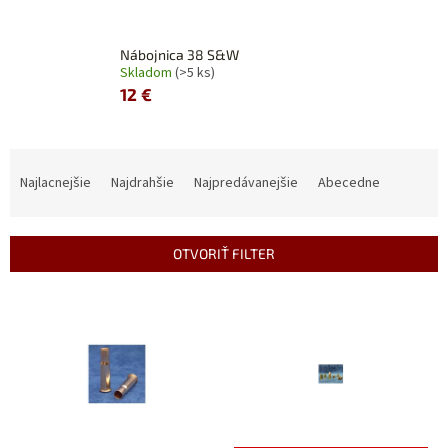
Nábojnica 38 S&W
Skladom
(>5 ks)
12 €
R
a
Najlacnejšie
Najdrahšie
Najpredávanejšie
Abecedne
d
e
n
OTVORIŤ FILTER
i
e
V
p
ý
r
p
o
i
d
s
u
p
k
r
t