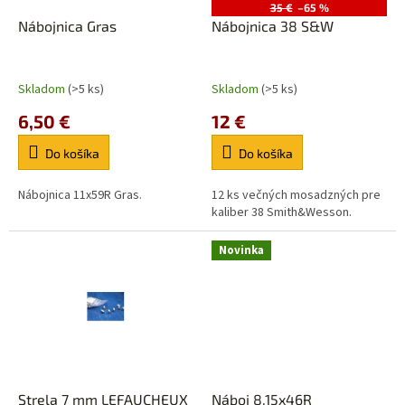
o
35 €
–65 %
o
d
Nábojnica Gras
Nábojnica 38 S&W
v
u
k
t
Skladom
(>5 ks)
Skladom
(>5 ks)
o
6,50 €
12 €
v
Do košíka
Do košíka
Nábojnica 11x59R Gras.
12 ks večných mosadzných pre
kaliber 38 Smith&Wesson.
Novinka
Strela 7 mm LEFAUCHEUX
Náboj 8,15x46R