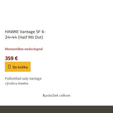
HAWKE Vantage SF 6-
24×44 (Half Mil Dot)
Momentálne nedostupné
359 €
Do košíka
Puškohľad rady Vantage
výrobcu Hawke.
5
položiek celkom
O
v
l
Z
á