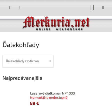
Prejsť
NÁKUP
na
obsah
KOŠÍK
Ďalekohľady
Ďalekohľady Opticron
Najpredávanejšie
Laserový diaľkomer NP 1000
Momentálne nedostupné
89 €