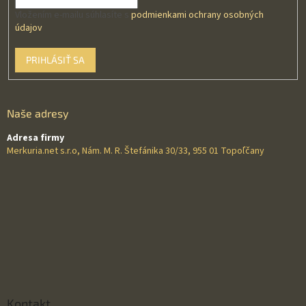
Vložením e-mailu súhlasíte s
podmienkami ochrany osobných
údajov
PRIHLÁSIŤ SA
Naše adresy
Adresa firmy
Merkuria.net s.r.o, Nám. M. R. Štefánika 30/33, 955 01 Topoľčany
Kontakt