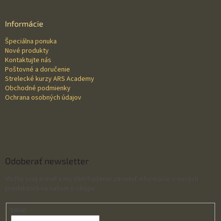
á
d
p
a
ä
Informácie
c
t
i
Špeciálna ponuka
i
e
Nové produkty
p
e
Kontaktujte nás
r
Poštovné a doručenie
v
Strelecké kurzy ARS Academy
k
Obchodné podmienky
y
Ochrana osobných údajov
v
ý
p
i
s
u
Odoberať newsletter
Vložte svoj e-mail a my Vám budeme zasielať informácie o nových
produktoch na našom e-shope.
Email