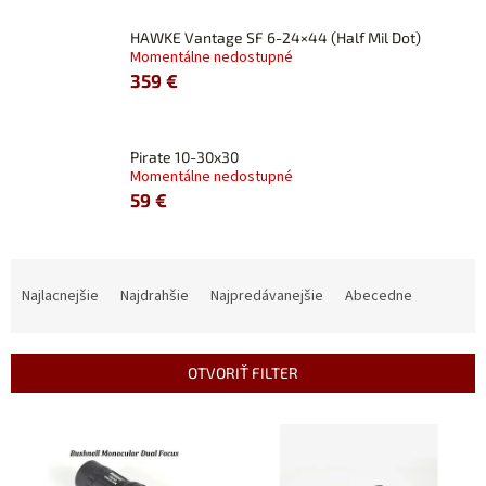
HAWKE Vantage SF 6-24×44 (Half Mil Dot)
Momentálne nedostupné
359 €
Pirate 10-30x30
Momentálne nedostupné
59 €
R
a
Najlacnejšie
Najdrahšie
Najpredávanejšie
Abecedne
d
e
n
OTVORIŤ FILTER
i
e
V
p
ý
r
p
o