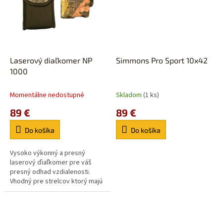
Laserový diaľkomer NP
Simmons Pro Sport 10x42
1000
Momentálne nedostupné
Skladom
(1 ks)
89 €
89 €
Do košíka
Do košíka
Vysoko výkonný a presný
laserový ďiaľkomer pre váš
presný odhad vzdialenosti.
Vhodný pre strelcov ktorý majú
radi presné zásahy.