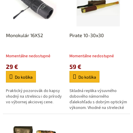
i
d
s
u
p
k
r
t
o
o
d
Monokulár 16X52
Pirate 10-30x30
v
u
k
t
Momentálne nedostupné
Momentálne nedostupné
o
29 €
59 €
v
Do košíka
Do košíka
Praktický pozorovák do kapsy
Skladná replika výsuvného
vhodný na strelnicu i do prírody
dobového námorného
vo výbornej akciovej cene.
ďalekohľadu s dobrým optickým
výkonom. Vhodné na strelecké
podujatia,western,dostihy ako
aj potulky prírodou. Elegantné a
skladné...