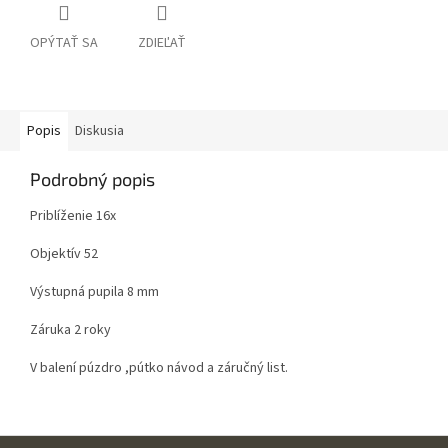
OPÝTAŤ SA
ZDIEĽAŤ
Popis
Diskusia
Podrobný popis
Priblíženie 16x
Objektív 52
Výstupná pupila 8 mm
Záruka 2 roky
V balení púzdro ,pútko návod a záručný list.
Z