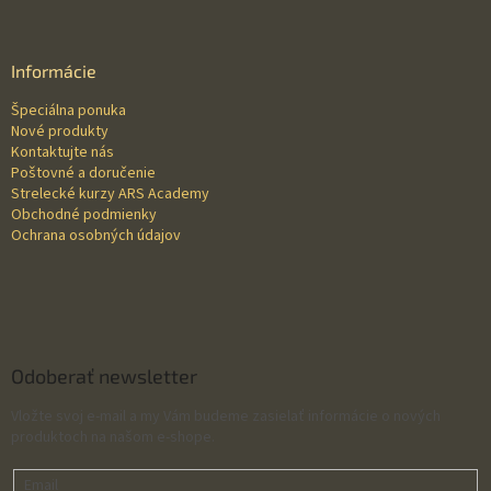
á
p
ä
Informácie
t
Špeciálna ponuka
i
Nové produkty
e
Kontaktujte nás
Poštovné a doručenie
Strelecké kurzy ARS Academy
Obchodné podmienky
Ochrana osobných údajov
Odoberať newsletter
Vložte svoj e-mail a my Vám budeme zasielať informácie o nových
produktoch na našom e-shope.
Email