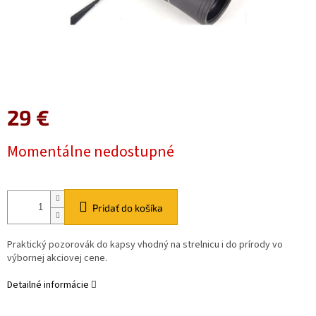
29 €
Jednotková
Momentálne nedostupné
cena:
Pridať do košíka
Praktický pozorovák do kapsy vhodný na strelnicu i do prírody vo
výbornej akciovej cene.
Detailné informácie