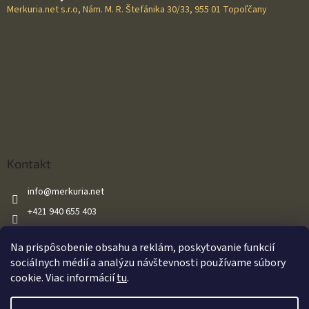
Merkuria.net s.r.o, Nám. M. R. Štefánika 30/33, 955 01 Topoľčany
Kontakt
info
@
merkuria.net
+421 940 655 403
+421 940 655 403
Na prispôsobenie obsahu a reklám, poskytovanie funkcií
Merkuria.net
sociálnych médií a analýzu návštevnosti používame súbory
cookie. Viac informácií
tu
.
Vytvoril Shoptet