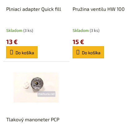
o
o
d
Plniaci adapter Quick fill
Pružina ventilu HW 100
v
u
k
t
Skladom
(3 ks)
Skladom
(3 ks)
o
13 €
15 €
v
Do košíka
Do košíka
Tlakový manoneter PCP