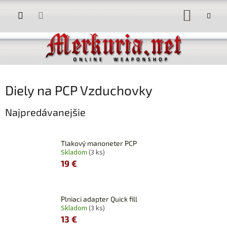
Prejsť
NÁKUP
na
obsah
KOŠÍK
Diely na PCP Vzduchovky
Najpredávanejšie
Tlakový manoneter PCP
Skladom
(3 ks)
19 €
Plniaci adapter Quick fill
Skladom
(3 ks)
13 €