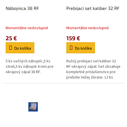
o
o
d
Nábojnica 38 RF
Prebijací set kaliber 32 RF
v
u
k
t
Momentálne nedostupné
Momentálne nedostupné
o
25 €
159 €
v
Do košíka
Do košíka
5 ks večných nábojníc,5 ks
Ručný prebijací set kaliber 32
striel,5 ks nábojok 6 mm pre
RF-okrajový zápal. Set obsahuje
okrajový zápal 38 RF.
kompletné príslušenstvo pre
prebitie Vašej zbrane. 12 ks
večných nábojníc,25 striel,25
6mm zápaliek a ručný set na...