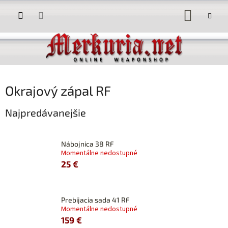
Prejsť
NÁKUP
na
obsah
KOŠÍK
Okrajový zápal RF
Najpredávanejšie
Nábojnica 38 RF
Momentálne nedostupné
25 €
Prebijacia sada 41 RF
Momentálne nedostupné
159 €