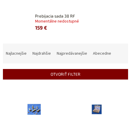
Prebijacia sada 38 RF
Momentálne nedostupné
159 €
R
a
Najlacnejšie
Najdrahšie
Najpredávanejšie
Abecedne
d
e
n
OTVORIŤ FILTER
i
e
V
p
ý
r
p
o
i
d
s
u
p
k
r
t