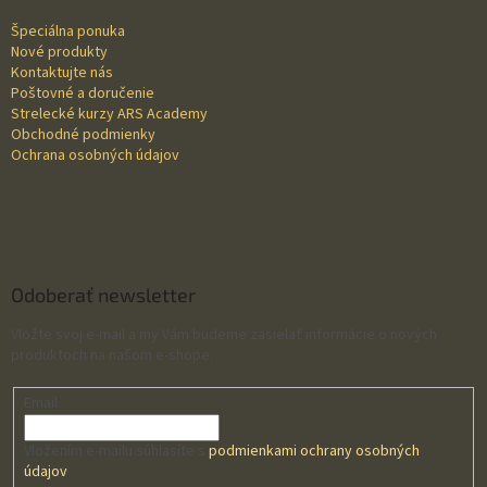
t
i
Špeciálna ponuka
i
e
Nové produkty
p
e
Kontaktujte nás
r
Poštovné a doručenie
v
Strelecké kurzy ARS Academy
k
Obchodné podmienky
y
Ochrana osobných údajov
v
ý
p
i
s
u
Odoberať newsletter
Vložte svoj e-mail a my Vám budeme zasielať informácie o nových
produktoch na našom e-shope.
Email
Vložením e-mailu súhlasíte s
podmienkami ochrany osobných
údajov