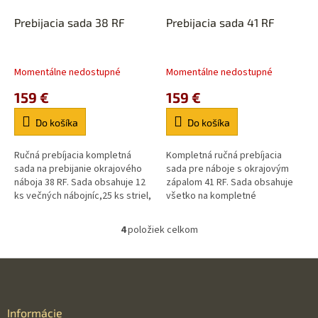
Prebijacia sada 38 RF
Prebijacia sada 41 RF
Momentálne nedostupné
Momentálne nedostupné
159 €
159 €
Do košíka
Do košíka
Ručná prebíjacia kompletná
Kompletná ručná prebíjacia
sada na prebijanie okrajového
sada pre náboje s okrajovým
náboja 38 RF. Sada obsahuje 12
zápalom 41 RF. Sada obsahuje
ks večných nábojníc,25 ks striel,
všetko na kompletné
25 ks nábojok 6 mm a nástroje
opakované prebitie. 12 ks
na prebitie. Záruka 2 roky.
večných nábojníc,25 ks striel,25
4
položiek celkom
O
ks nábojok 6...
v
l
Z
á
á
d
p
a
ä
Informácie
c