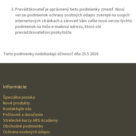
Prevádzkovateľ je oprávnený tieto podmienky zmeniť. Novú
verziu podmienok ochrany osobných údajov zverejní na svojich
internetových stránkach a zároveň Vám zašle novú verziu týchto
podmienok na Vašu e-mailovú adresu, ktorú ste
prevádzkovateľovi poskytol/la.
Tieto podmienky nadobúdajú účinnosť dňa 25.5.2018.
Z
á
p
ä
Informácie
t
Špeciálna ponuka
i
Nové produkty
e
Kontaktujte nás
Poštovné a doručenie
Strelecké kurzy ARS Academy
Obchodné podmienky
Ochrana osobných údajov