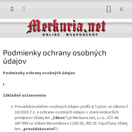
Prejsť
NÁKUP
na
obsah
KOŠÍK
Podmienky ochrany osobných
údajov
Podmienky ochrany osobných údajov
I.
Základné ustanovenia
Prevádzkovateľom osobných údajov podľa § 5 písm. o) zákona č.
18/2018 Z.z. o ochrane osobných údajov v znení neskorších
predpisov (ďalej len „
Zákon
“) je Merkuria.net, s.r.o., IČO 46
047 999 so sídlom Bernolákova 1165/35, 955 01 Topoľčany (ďalej
len: „
prevádzkovateľ
“).