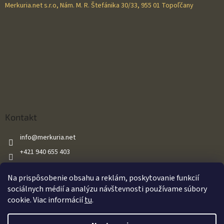
Merkuria.net s.r.o, Nám. M. R. Štefánika 30/33, 955 01 Topoľčany
Kontakt
info
@
merkuria.net
+421 940 655 403
+421 940 655 403
Na prispôsobenie obsahu a reklám, poskytovanie funkcií
Merkuria.net
sociálnych médií a analýzu návštevnosti používame súbory
cookie. Viac informácií
tu
.
Vytvoril Shoptet