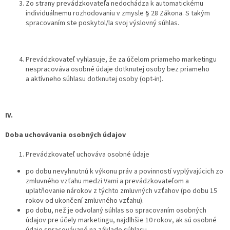
Zo strany prevádzkovateľa nedochádza k automatickému
individuálnemu rozhodovaniu v zmysle § 28 Zákona. S takým
spracovaním ste poskytol/la svoj výslovný súhlas.
Prevádzkovateľ vyhlasuje, že za účelom priameho marketingu
nespracováva osobné údaje dotknutej osoby bez priameho
a aktívneho súhlasu dotknutej osoby (opt-in).
IV.
Doba uchovávania osobných údajov
Prevádzkovateľ uchováva osobné údaje
po dobu nevyhnutnú k výkonu práv a povinností vyplývajúcich zo
zmluvného vzťahu medzi Vami a prevádzkovateľom a
uplatňovanie nárokov z týchto zmluvných vzťahov (po dobu 15
rokov od ukončení zmluvného vzťahu).
po dobu, než je odvolaný súhlas so spracovaním osobných
údajov pre účely marketingu, najdlhšie 10 rokov, ak sú osobné