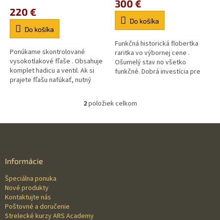
300 €
o
produktu
220 €
v
je
Do košíka
5,0
Do košíka
z
5
Funkčná historická flobertka
Ponúkame skontrolované
hviezdičiek.
raritka vo výbornej cene .
vysokotlakové fľaše . Obsahuje
Ošumelý stav no všetko
komplet hadicu a ventil. Ak si
funkčné. Dobrá investícia pre
prajete fľašu nafúkať, nutný
začínajúceho zberateľa Voľne
osobný odber.
predajné od 18 rokov,zbraň...
2
položiek celkom
O
v
l
Z
á
á
d
p
a
ä
Informácie
c
t
i
Špeciálna ponuka
i
e
Nové produkty
p
e
Kontaktujte nás
r
Poštovné a doručenie
v
Strelecké kurzy ARS Academy
k