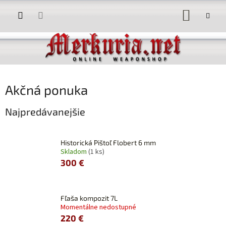
Prejsť
NÁKUP
na
obsah
KOŠÍK
Akčná ponuka
Najpredávanejšie
Historická Pištoľ Flobert 6 mm
Skladom
(1 ks)
300 €
Fľaša kompozit 7L
Momentálne nedostupné
220 €