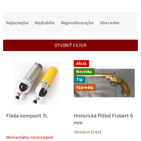
R
a
Najlacnejšie
Najdrahšie
Najpredávanejšie
Abecedne
d
e
n
OTVORIŤ FILTER
i
e
V
p
Akcia
ý
r
Novinka
p
o
Tip
i
d
s
Výpredaj
u
p
k
r
t
o
o
d
Fľaša kompozit 7L
Historická Pištoľ Flobert 6
v
u
mm
k
Skladom
(1 ks)
Priemerné
t
Momentálne nedostupné
hodnotenie