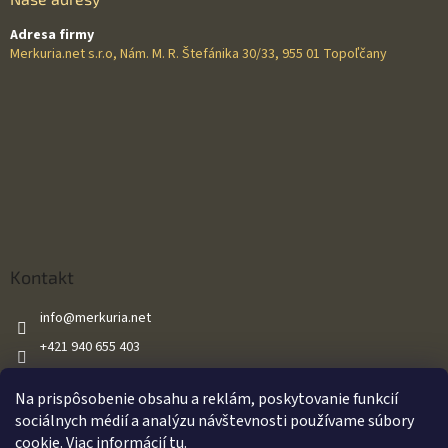
Adresa firmy
Merkuria.net s.r.o, Nám. M. R. Štefánika 30/33, 955 01 Topoľčany
Kontakt
info
@
merkuria.net
+421 940 655 403
+421 940 655 403
Na prispôsobenie obsahu a reklám, poskytovanie funkcií
Merkuria.net
sociálnych médií a analýzu návštevnosti používame súbory
cookie. Viac informácií
tu
.