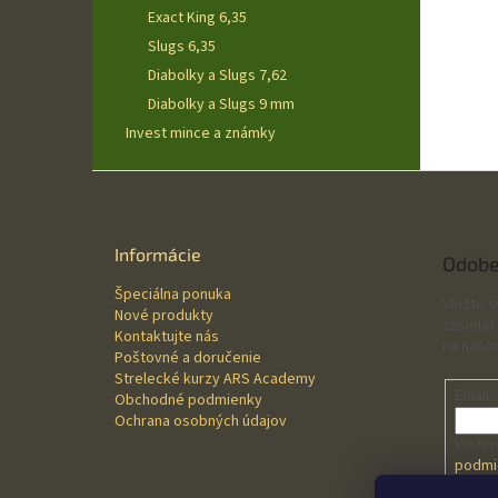
Exact King 6,35
Slugs 6,35
Diabolky a Slugs 7,62
Diabolky a Slugs 9 mm
Invest mince a známky
Z
á
p
ä
Informácie
Odobe
t
Špeciálna ponuka
i
Vložte 
Nové produkty
e
zasielať
Kontaktujte nás
na našo
Poštovné a doručenie
Strelecké kurzy ARS Academy
Email
Obchodné podmienky
Ochrana osobných údajov
Vložen
podmi
údajo