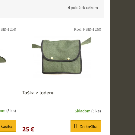
4
položiek celkom
PSID-1258
Kód:
PSID-1260
Taška z lodenu
dom
(5 ks)
Skladom
(5 ks)
 košíka
Do košíka
25 €