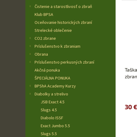
Čistenie a starostlivosť o zbraň
Klub BPSA
Oceňovanie historických zbraní
Strelecké oblečenie
CO2 zbrane
Príslušenstvo k zbraniam
Obrana
Príslušenstvo perkusných zbraní
Taška
Akčná ponuka
zbra
ŠPECIÁLNA PONUKA
BPShA Academy Kurzy
Diabolky a strelivo
JSB Exact 4.5
30 
Slugs 4.5
Diabolo ISSF
Exact Jumbo 5.5
Slugs 5.5