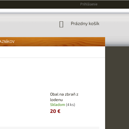
Prihlásenie
NÁKUPNÝ
Prázdny košík
KOŠÍK
KAZNÍKOV
Obal na zbraň z
lodenu
Skladom
(4 ks)
20 €