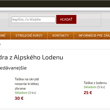
HĽADAŤ
VNÉ
STRELECKÉ KURZY
KONTAKTY
INFORMÁCIE PRE ZÁ
u
dra z Alpského Lodenu
edávanejšie
Taška na skryté
Taška z lodenu
nosenie krátkej
Skladom
(5 ks)
zbrane
25 €
Skladom
(3 ks)
30 €