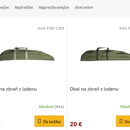
nejšie
Najdrahšie
Najpredávanejšie
Abecedne
Kód:
PSID-1259
Kód:
na zbraň z lodenu
Obal na zbraň z lodenu
Skladom
(4 ks)
Skla
Do košíka
Do
€
20 €