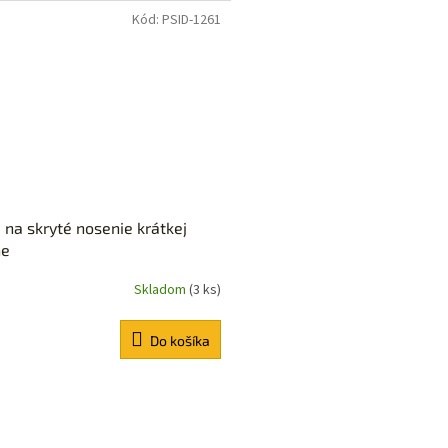
Kód:
PSID-1261
 na skryté nosenie krátkej
ne
Skladom
(3 ks)
Do košíka
€
O
v
l