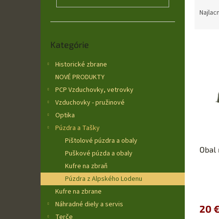
R
a
Najlac
d
e
Preskočiť
V
n
Kategórie
kategórie
ý
i
p
Historické zbrane
e
i
p
NOVÉ PRODUKTY
s
r
PCP Vzduchovky, vetrovky
p
o
Vzduchovky - pružinové
r
d
Optika
o
u
Púzdra a Tašky
d
k
u
t
Pištolové púzdra a obaly
Obal 
k
o
Puškové púzda a obaly
t
v
Kufre na zbraň
o
Púzdra z Alpského Lodenu
v
Kufre na zbrane
Náhradné diely a servis
20 
Terče