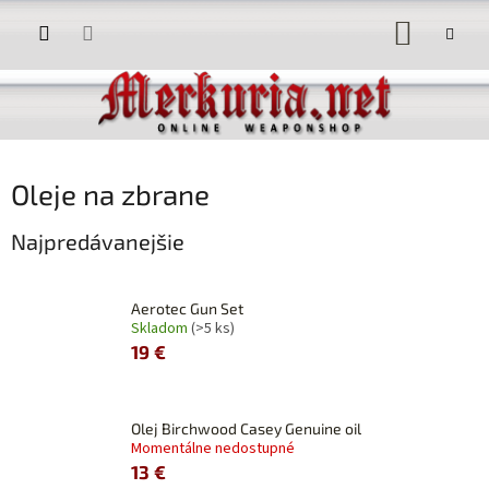
Prejsť
NÁKUP
na
obsah
KOŠÍK
Oleje na zbrane
Najpredávanejšie
Aerotec Gun Set
Skladom
(>5 ks)
19 €
Olej Birchwood Casey Genuine oil
Momentálne nedostupné
13 €