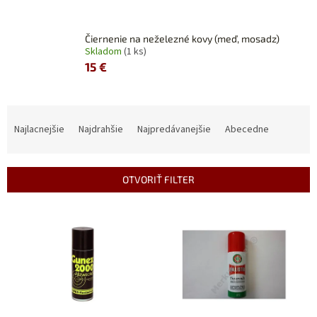
Čiernenie na neželezné kovy (meď, mosadz)
Skladom
(1 ks)
15 €
R
a
Najlacnejšie
Najdrahšie
Najpredávanejšie
Abecedne
d
e
n
OTVORIŤ FILTER
i
e
V
p
ý
r
p
o
i
d
s
u
p
k
r
t