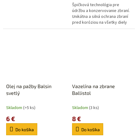
Špičková technológia pre
údržbu a konzervovanie zbraní.
Unikátna a silná ochrana zbraní
pred koróziou na všetky diely
zbrane zvnútra aj zvonka. Bez
obsahu teflónu, silikónu a...
Olej na pažby Balsin
Vazelína na zbrane
svetlý
Ballistol
Skladom
(>5 ks)
Skladom
(3 ks)
6 €
8 €
Do košíka
Do košíka