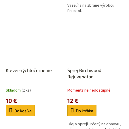
Vazelína na zbrane výrobcu
Ballistol.
Klever-rýchločernenie
Sprej Birchwood
Rejuvenator
Skladom
(2 ks)
Momentálne nedostupné
10 €
12 €
Do košíka
Do košíka
Olej v spreji určený na obnovu ,