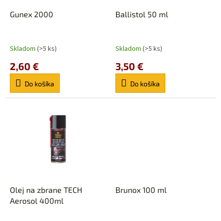
o
o
d
Gunex 2000
Ballistol 50 ml
v
u
k
t
Skladom
(>5 ks)
Skladom
(>5 ks)
o
2,60 €
3,50 €
v
Do košíka
Do košíka
Olej na zbrane TECH
Brunox 100 ml
Aerosol 400ml