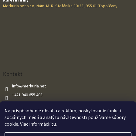
Adresa firmy
Merkuria.net s.r.o, Nám. M. R. Štefánika 30/33, 955 01 Topoľčany
Kontakt
info
@
merkuria.net
+421 940 655 403
+421 940 655 403
Na prispôsobenie obsahu a reklám, poskytovanie funkcií
Merkuria.net
sociálnych médií a analýzu návštevnosti používame súbory
cookie. Viac informácií
tu
.
Vytvoril Shoptet