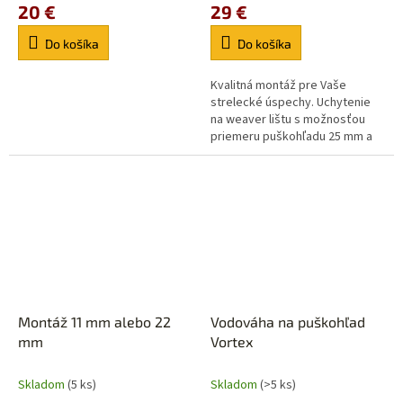
20 €
29 €
Do košíka
Do košíka
Kvalitná montáž pre Vaše
strelecké úspechy. Uchytenie
na weaver lištu s možnosťou
priemeru puškohľadu 25 mm a
30 mm. Rozteč 22 mm.
Montáž 11 mm alebo 22
Vodováha na puškohľad
mm
Vortex
Skladom
(5 ks)
Skladom
(>5 ks)