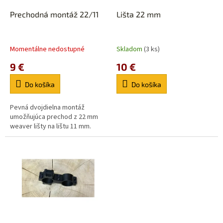
o
o
d
Prechodná montáž 22/11
Lišta 22 mm
v
u
k
t
Momentálne nedostupné
Skladom
(3 ks)
o
9 €
10 €
v
Do košíka
Do košíka
Pevná dvojdielna montáž
umožňujúca prechod z 22 mm
weaver lišty na lištu 11 mm.