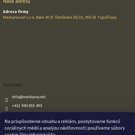
Naše adresy
Adresa firmy
Merkuria.net s.r.o, Nám. M. R. Štefánika 30/33, 955 01 Topoľčany
Kontakt
info
@
merkuria.net
+421 940 655 403
+421 940 655 403
Na prispôsobenie obsahu a reklám, poskytovanie funkcií
Merkuria.net
sociálnych médií a analýzu návštevnosti používame súbory
cookie. Viac informácií
tu
.