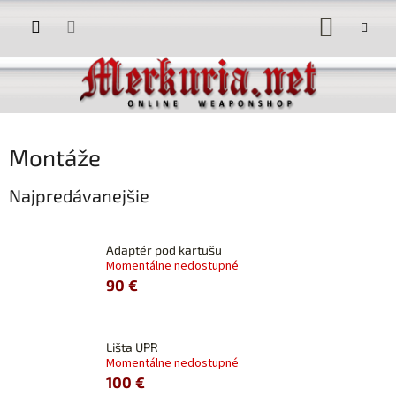
Prejsť
NÁKUP
na
obsah
KOŠÍK
Montáže
Najpredávanejšie
Adaptér pod kartušu
Momentálne nedostupné
90 €
Lišta UPR
Momentálne nedostupné
100 €