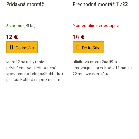
Prídavná montáž
Prechodná montáž 11/22
Skladom
(>5 ks)
Momentálne nedostupné
12 €
14 €
Do košíka
Do košíka
Montáž na uchytenie
Hliníková montážna lišta
príslušenstva. Jednoduché
umožňujúca prechod z 11 mm na
upevnenie o telo puškohľadu. (
22 mm weaver lištu.
pre puškohľady s priemerom
tubusu 25.6 mm ) Priemer
otvorov 25.6 mm.