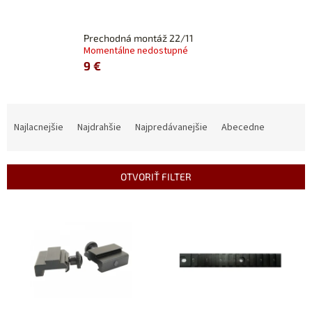
Prechodná montáž 22/11
Momentálne nedostupné
9 €
R
a
Najlacnejšie
Najdrahšie
Najpredávanejšie
Abecedne
d
e
n
OTVORIŤ FILTER
i
e
V
p
ý
r
p
o
i
d
s
u
p
k
r
t