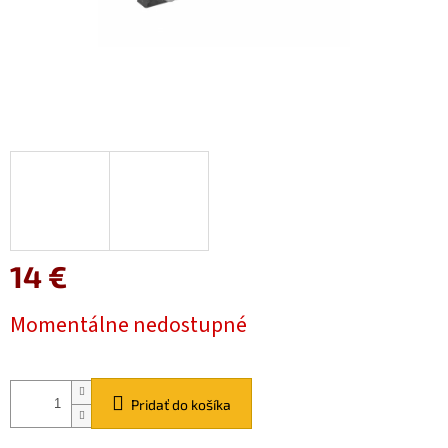
14 €
Jednotková
Momentálne nedostupné
cena:
Pridať do košíka