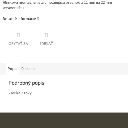
Hliníková montážna lišta umožňujúca prechod z 11 mm na 22 mm
weaver lištu.
Detailné informácie
OPÝTAŤ SA
ZDIEĽAŤ
Popis
Diskusia
Podrobný popis
Záruka 2 roky.
Z
á
p