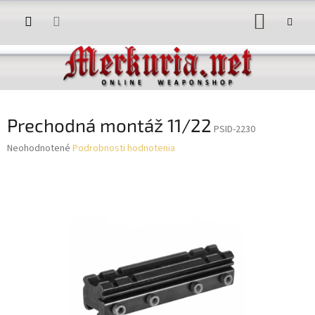
Prejsť
NÁKUP
na
obsah
KOŠÍK
Prechodná montáž 11/22
PSID-2230
Priemerné
Neohodnotené
Podrobnosti hodnotenia
hodnotenie
produktu
je
0,0
z
5
hviezdičiek.