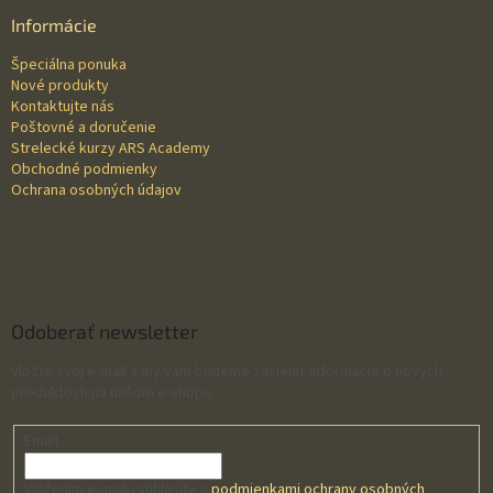
ä
Informácie
t
Špeciálna ponuka
i
Nové produkty
e
Kontaktujte nás
Poštovné a doručenie
Strelecké kurzy ARS Academy
Obchodné podmienky
Ochrana osobných údajov
Odoberať newsletter
Vložte svoj e-mail a my Vám budeme zasielať informácie o nových
produktoch na našom e-shope.
Email
Vložením e-mailu súhlasíte s
podmienkami ochrany osobných