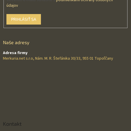
Vložením e-mailu súhlasíte s
podmienkami ochrany osobných
údajov
PRIHLÁSIŤ SA
Naše adresy
Adresa firmy
Merkuria.net s.r.o, Nám. M. R. Štefánika 30/33, 955 01 Topoľčany
Kontakt