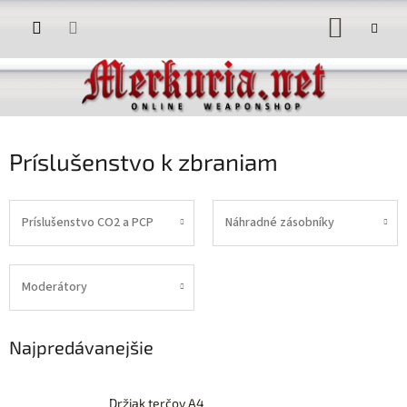
Prejsť
NÁKUP
na
obsah
KOŠÍK
Príslušenstvo k zbraniam
Príslušenstvo CO2 a PCP
Náhradné zásobníky
Moderátory
Najpredávanejšie
Držiak terčov A4