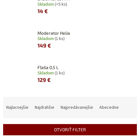
Skladom
(>5 ks)
14 €
Moderator Helia
Skladom
(1 ks)
149 €
Fľaša 0,5 L
Skladom
(1 ks)
129 €
R
a
Najlacnejšie
Najdrahšie
Najpredávanejšie
Abecedne
d
e
n
OTVORIŤ FILTER
i