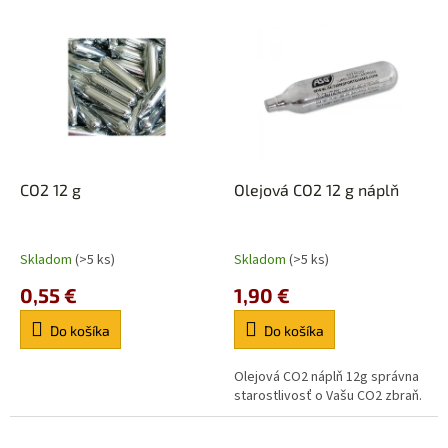
e
V
p
ý
r
p
o
i
d
s
u
p
k
r
t
o
o
d
CO2 12 g
Olejová CO2 12 g náplň
v
u
k
t
Skladom
(>5 ks)
Skladom
(>5 ks)
o
0,55 €
1,90 €
v
Do košíka
Do košíka
Olejová CO2 náplň 12g správna
starostlivosť o Vašu CO2 zbraň.