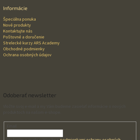
p
i
e
ä
e
Informácie
p
t
r
Špeciálna ponuka
i
v
Nové produkty
e
k
Kontaktujte nás
y
Poštovné a doručenie
v
Strelecké kurzy ARS Academy
ý
Obchodné podmienky
p
Ochrana osobných údajov
i
s
u
Odoberať newsletter
Vložte svoj e-mail a my Vám budeme zasielať informácie o nových
produktoch na našom e-shope.
Email