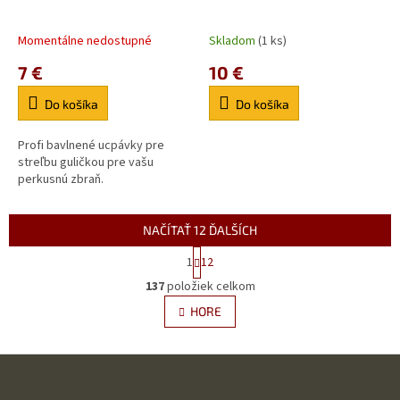
Momentálne nedostupné
Skladom
(1 ks)
7 €
10 €
Do košíka
Do košíka
Profi bavlnené ucpávky pre
streľbu guličkou pre vašu
perkusnú zbraň.
NAČÍTAŤ 12 ĎALŠÍCH
S
1
12
t
O
r
137
položiek celkom
v
á
l
HORE
n
á
k
d
o
v
Z
a
a
c
á
n
i