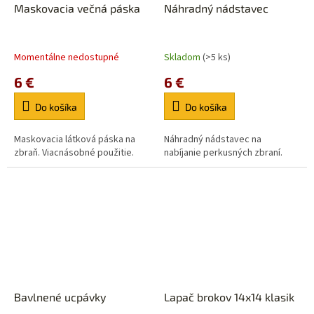
Maskovacia večná páska
Náhradný nádstavec
Momentálne nedostupné
Skladom
(>5 ks)
6 €
6 €
Do košíka
Do košíka
Maskovacia látková páska na
Náhradný nádstavec na
zbraň. Viacnásobné použitie.
nabíjanie perkusných zbraní.
Bavlnené ucpávky
Lapač brokov 14x14 klasik