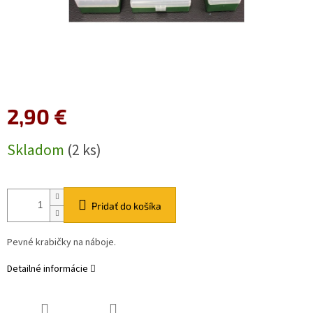
2,90 €
Jednotková
Skladom
(2 ks)
cena:
Pridať do košíka
Pevné krabičky na náboje.
Detailné informácie