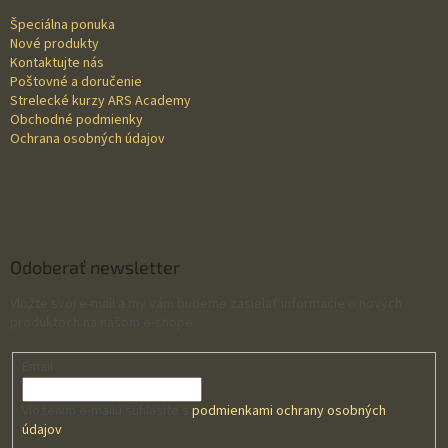
t
Špeciálna ponuka
i
Nové produkty
e
Kontaktujte nás
Poštovné a doručenie
Strelecké kurzy ARS Academy
Obchodné podmienky
Ochrana osobných údajov
Odoberať newsletter
Vložte svoj e-mail a my Vám budeme zasielať informácie o nových
produktoch na našom e-shope.
Email
Vložením e-mailu súhlasíte s
podmienkami ochrany osobných
údajov