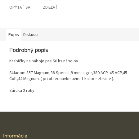
OPÝTAŤ SA
ZDIEĽAŤ
Popis
Diskusia
Podrobný popis
Krabičky na náboje pre 50 ks nábojov.
Skladom 357 Magnum,38 Special,9 mm Luger,380 ACP, 45 ACP,45
Colt,44 Magnum. ( pri objednávke uviesť kaliber zbrane ).
Záruka 2 roky.
Z
á
p
ä
Informácie