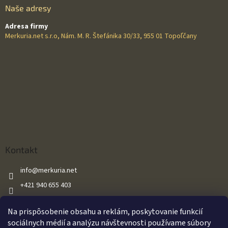
Naše adresy
Adresa firmy
Merkuria.net s.r.o, Nám. M. R. Štefánika 30/33, 955 01 Topoľčany
Kontakt
info
@
merkuria.net
+421 940 655 403
+421 940 655 403
Na prispôsobenie obsahu a reklám, poskytovanie funkcií
Merkuria.net
sociálnych médií a analýzu návštevnosti používame súbory