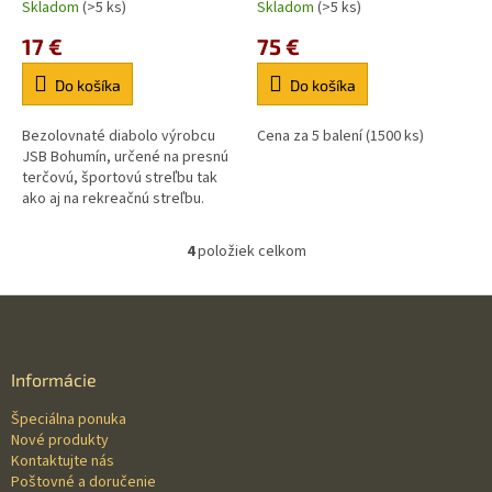
Skladom
(>5 ks)
Skladom
(>5 ks)
17 €
75 €
Do košíka
Do košíka
Bezolovnaté diabolo výrobcu
Cena za 5 balení (1500 ks)
JSB Bohumín, určené na presnú
terčovú, športovú streľbu tak
ako aj na rekreačnú streľbu.
4
položiek celkom
O
v
l
Z
á
á
d
p
a
ä
Informácie
c
t
i
Špeciálna ponuka
i
e
Nové produkty
p
e
Kontaktujte nás
r
Poštovné a doručenie
v