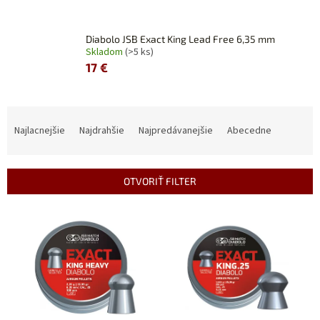
Diabolo JSB Exact King Lead Free 6,35 mm
Skladom
(>5 ks)
17 €
R
a
Najlacnejšie
Najdrahšie
Najpredávanejšie
Abecedne
d
e
n
OTVORIŤ FILTER
i
e
V
p
ý
r
p
o
i
d
s
u
p
k
r
t