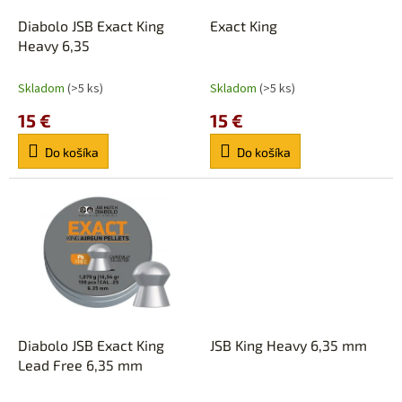
o
o
d
Diabolo JSB Exact King
Exact King
v
u
Heavy 6,35
k
t
Skladom
(>5 ks)
Skladom
(>5 ks)
o
15 €
15 €
v
Do košíka
Do košíka
Diabolo JSB Exact King
JSB King Heavy 6,35 mm
Lead Free 6,35 mm