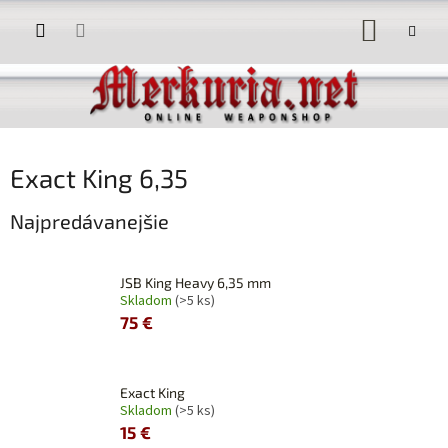
Prejsť
NÁKUP
na
obsah
KOŠÍK
Exact King 6,35
Najpredávanejšie
JSB King Heavy 6,35 mm
Skladom
(>5 ks)
75 €
Exact King
Skladom
(>5 ks)
15 €