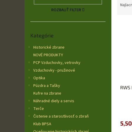
a
Najlac
ROZBALIŤ FILTER
d
e
V
n
ý
Preskočiť
i
Kategórie
kategórie
p
e
i
p
Historické zbrane
s
r
NOVÉ PRODUKTY
p
o
r
d
PCP Vzduchovky, vetrovky
o
u
Vzduchovky - pružinové
d
k
Optika
u
t
Púzdra a Tašky
RWS 
k
o
Kufre na zbrane
t
v
o
Náhradné diely a servis
Priem
v
Terče
hodno
Čistenie a starostlivosť o zbraň
produ
5,50
je
Klub BPSA
5,0
Oceňovanie historických zbraní