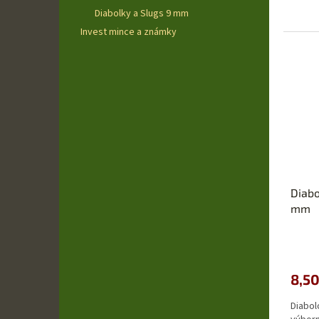
5
Diabolky a Slugs 9 mm
hviezd
Invest mince a známky
Diabo
mm
Priem
hodno
produ
8,50
je
5,0
Diabol
z