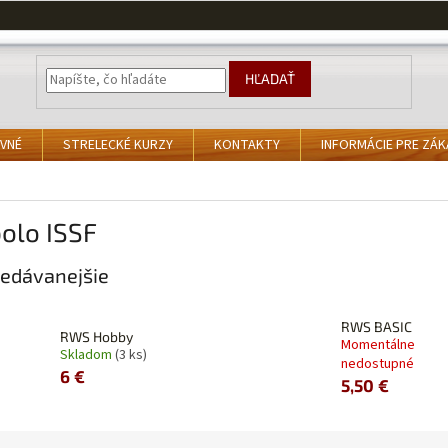
HĽADAŤ
VNÉ
STRELECKÉ KURZY
KONTAKTY
INFORMÁCIE PRE ZÁ
olo ISSF
edávanejšie
RWS BASIC
RWS Hobby
Momentálne
Skladom
(3 ks)
nedostupné
6 €
5,50 €