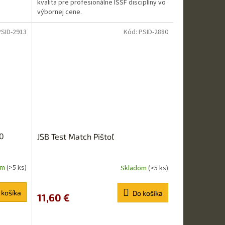
kvalita pre profesionálne ISSF disciplíny vo
výbornej cene.
PSID-2913
Kód:
PSID-2880
50
JSB Test Match Pištoľ
om
(>5 ks)
Skladom
(>5 ks)
 košíka
Do košíka
11,60 €