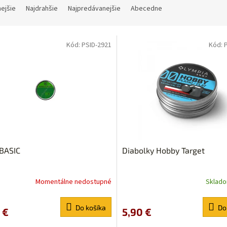
nejšie
Najdrahšie
Najpredávanejšie
Abecedne
Kód:
PSID-2921
Kód:
BASIC
Diabolky Hobby Target
Momentálne nedostupné
Sklad
erné
Priemerné
tenie
hodnotenie
ktu
produktu
Do košíka
Do
 €
5,90 €
je
5,0