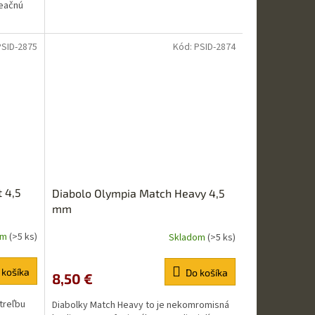
reačnú
PSID-2875
Kód:
PSID-2874
 4,5
Diabolo Olympia Match Heavy 4,5
mm
om
(>5 ks)
Skladom
(>5 ks)
 košíka
Do košíka
8,50 €
treľbu
Diabolky Match Heavy to je nekomromisná