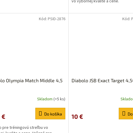
vo výbornej kvalite a cene.
ičiek.
Kód:
PSID-2876
Kód:
lo Olympia Match Middle 4,5
Diabolo JSB Exact Target 4,
Skladom
(>5 ks)
Sklad
erné
tenie
ktu
Do košíka
Do
 €
10 €
o pre tréningovú streľbu vo