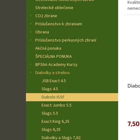
Kvalit
z
Strelecké oblečenie
nemec
5
hviezd
CO2 zbrane
Príslušenstvo k zbraniam
Obrana
Príslušenstvo perkusných zbraní
Akčná ponuka
ŠPECIÁLNA PONUKA
BPShA Academy Kurzy
Diabolky a strelivo
JSB Exact 4.5
Diabo
Slugs 4.5
Diabolo ISSF
Exact Jumbo 5.5
Priem
hodno
Slugs 5.5
produ
Exact King 6,35
7,50
je
Slugs 6,35
5,0
z
Diabolky a Slugs 7,62