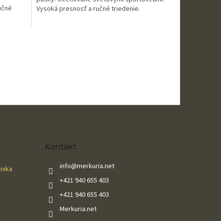
učné
Vysoká presnosť a ručné triedenie.
hviezdičiek.
Kontakt
info
@
merkuria.net
ánika
+421 940 655 403
+421 940 655 403
Merkuria.net