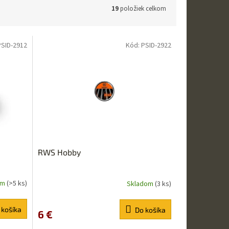
19
položiek celkom
PSID-2912
Kód:
PSID-2922
RWS Hobby
om
(>5 ks)
Skladom
(3 ks)
 košíka
Do košíka
6 €