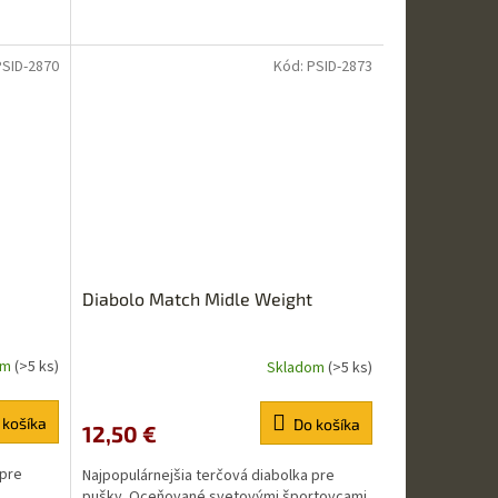
PSID-2870
Kód:
PSID-2873
Diabolo Match Midle Weight
om
(>5 ks)
Skladom
(>5 ks)
Priemerné
hodnotenie
produktu
 košíka
Do košíka
12,50 €
je
5,0
 pre
Najpopulárnejšia terčová diabolka pre
z
pušky. Oceňované svetovými športovcami.
5