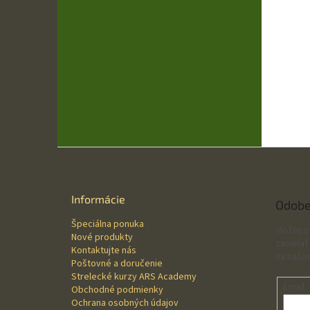
Z
á
p
ä
Informácie
Odobe
t
Špeciálna ponuka
i
Vložte 
Nové produkty
e
zasielať
Kontaktujte nás
na našo
Poštovné a doručenie
Strelecké kurzy ARS Academy
Email
Obchodné podmienky
Ochrana osobných údajov