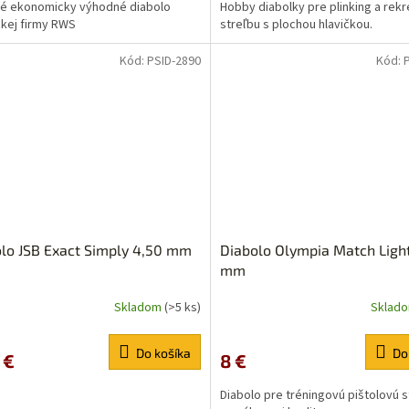
né ekonomicky výhodné diabolo
Hobby diabolky pre plinking a rek
z
kej firmy RWS
streľbu s plochou hlavičkou.
5
ičiek.
hviezdičiek.
Kód:
PSID-2890
Kód:
lo JSB Exact Simply 4,50 mm
Diabolo Olympia Match Light
mm
Skladom
(>5 ks)
Sklad
erné
tenie
ktu
Do košíka
Do
 €
8 €
Diabolo pre tréningovú pištolovú s