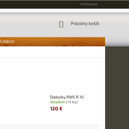
Prihlásenie
NÁKUPNÝ
Prázdny košík
KOŠÍK
KAZNÍKOV
Diabolky RWS R 10
Skladom
(>5 ks)
120 €