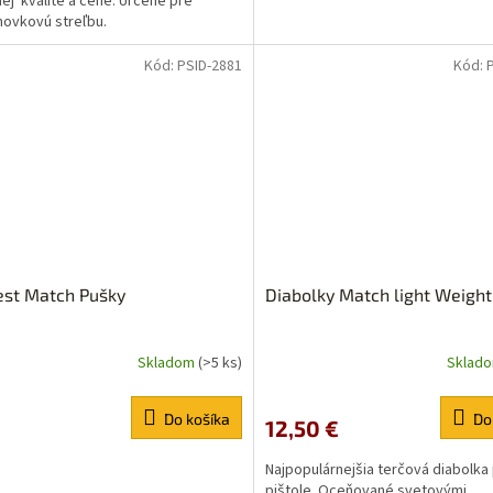
ej kvalite a cene. Určené pre
ovkovú streľbu.
ičiek.
Kód:
PSID-2881
Kód:
est Match Pušky
Diabolky Match light Weight
Skladom
(>5 ks)
Sklad
Priemerné
hodnotenie
produktu
Do košíka
Do
12,50 €
je
5,0
Najpopulárnejšia terčová diabolka
z
pištole. Oceňované svetovými
5