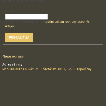
produktoch na našom e-shope.
Email
Vložením e-mailu súhlasíte s
podmienkami ochrany osobných
údajov
PRIHLÁSIŤ SA
Naše adresy
Adresa firmy
Merkuria.net s.r.o, Nám. M. R. Štefánika 30/33, 955 01 Topoľčany