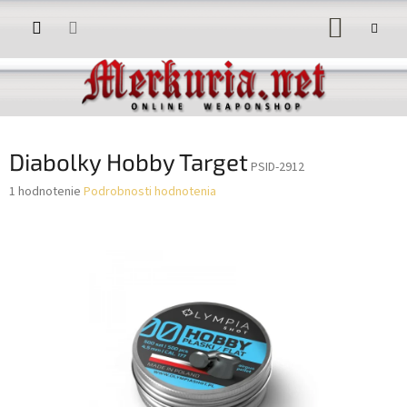
Prejsť
NÁKUP
na
obsah
KOŠÍK
Diabolky Hobby Target
PSID-2912
Priemerné
1 hodnotenie
Podrobnosti hodnotenia
hodnotenie
produktu
je
5,0
z
5
hviezdičiek.