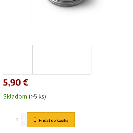
5,90 €
Jednotková
Skladom
(>5 ks)
cena:
Pridať do košíka