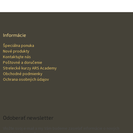
Z
á
p
ä
Informácie
t
Špeciálna ponuka
i
Nové produkty
e
Kontaktujte nás
Poštovné a doručenie
Strelecké kurzy ARS Academy
Obchodné podmienky
Ochrana osobných údajov
Odoberať newsletter
Vložte svoj e-mail a my Vám budeme zasielať informácie o nových