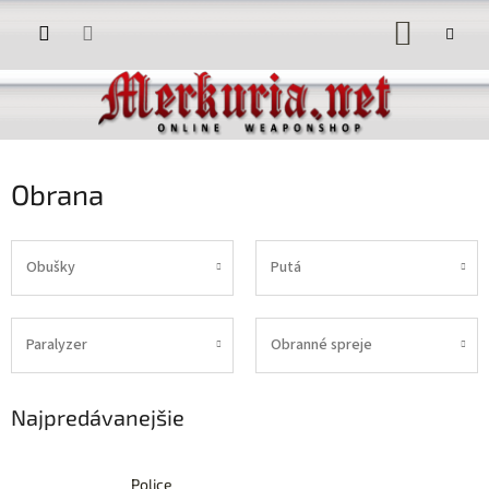
Prejsť
NÁKUP
na
obsah
KOŠÍK
Obrana
Obušky
Putá
Paralyzer
Obranné spreje
Najpredávanejšie
Police