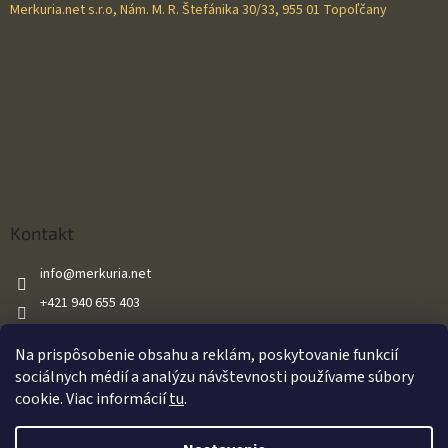
Merkuria.net s.r.o, Nám. M. R. Štefánika 30/33, 955 01 Topoľčany
Kontakt
info
@
merkuria.net
+421 940 655 403
+421 940 655 403
Na prispôsobenie obsahu a reklám, poskytovanie funkcií
Merkuria.net
sociálnych médií a analýzu návštevnosti používame súbory
cookie. Viac informácií
tu
.
Vytvoril Shoptet