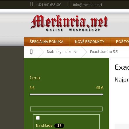
Prejsť
+421 940 655 403
info@merkuria.net
na
obsah
ŠPECIÁLNA PONUKA
NOVÉ PRODUKTY
POŠTO
Domov
Diabolky a strelivo
Exact Jumbo 5.5
B
Exa
o
č
Cena
Najpr
n
ý
8
€
95
€
p
a
n
e
l
Na sklade
27
R