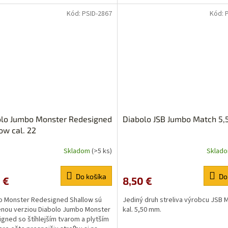
Kód:
PSID-2867
Kód:
olo Jumbo Monster Redesigned
Diabolo JSB Jumbo Match 5
ow cal. 22
Skladom
(>5 ks)
Sklad
erné
Priemerné
tenie
hodnotenie
ktu
produktu
Do košíka
Do
 €
8,50 €
je
5,0
o Monster Redesigned Shallow sú
Jediný druh streliva výrobcu JSB 
z
nou verziou Diabolo Jumbo Monster
kal. 5,50 mm.
5
gned so štíhlejším tvarom a plytším
ičiek.
hviezdičiek.