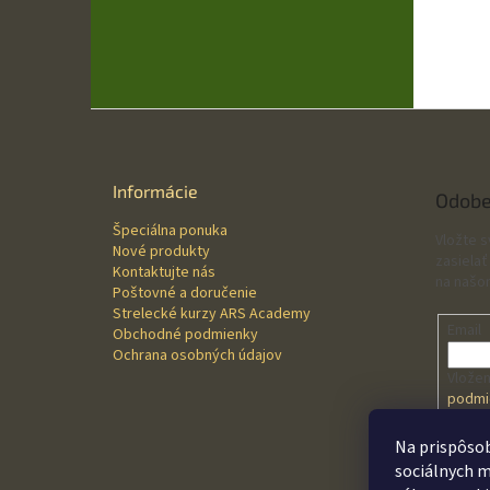
Z
á
p
ä
Informácie
Odobe
t
Špeciálna ponuka
i
Vložte 
Nové produkty
e
zasielať
Kontaktujte nás
na našo
Poštovné a doručenie
Strelecké kurzy ARS Academy
Email
Obchodné podmienky
Ochrana osobných údajov
Vložen
podmi
údajo
Na prispôsob
sociálnych m
PRI