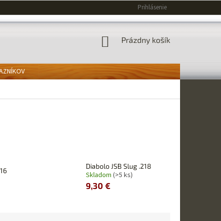
Prihlásenie
NÁKUPNÝ
Prázdny košík
KOŠÍK
KAZNÍKOV
Diabolo JSB Slug .218
216
Skladom
(>5 ks)
9,30 €