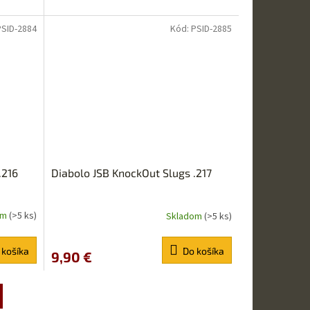
PSID-2884
Kód:
PSID-2885
.216
Diabolo JSB KnockOut Slugs .217
om
(>5 ks)
Skladom
(>5 ks)
Priemerné
hodnotenie
produktu
 košíka
Do košíka
9,90 €
je
5,0
z
5