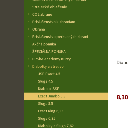
z
Strelecké oblečenie
5
hviezd
CO2 zbrane
Príslušenstvo k zbraniam
Obrana
Príslušenstvo perkusných zbraní
Akčná ponuka
ŠPECIÁLNA PONUKA
BPShA Academy Kurzy
Diabo
Diabolky a strelivo
JSB Exact 4.5
Priem
Slugs 4.5
hodno
Diabolo ISSF
produ
Exact Jumbo 5.5
8,30
je
5,0
Slugs 5.5
z
Exact King 6,35
5
Slugs 6,35
hviezd
Diabolky a Slugs 7,62