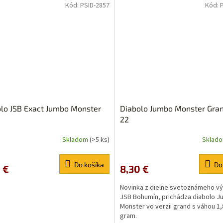
z
Kód:
PSID-2857
Kód:
5
ičiek.
hviezdičiek.
lo JSB Exact Jumbo Monster
Diabolo Jumbo Monster Gran
22
Skladom
(>5 ks)
Sklad
erné
Priemerné
tenie
hodnotenie
ktu
produktu
Do košíka
Do
 €
8,30 €
je
5,0
Novinka z dielne svetoznámeho v
z
JSB Bohumín, prichádza diabolo 
5
Monster vo verzii grand s váhou 1
ičiek.
hviezdičiek.
gram.