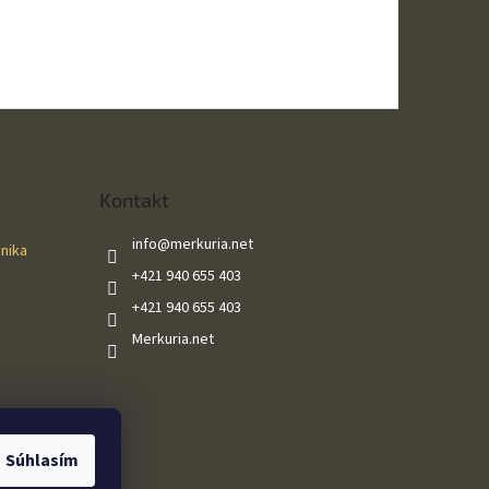
hviezdičiek.
Kontakt
info
@
merkuria.net
ánika
+421 940 655 403
+421 940 655 403
Merkuria.net
Súhlasím