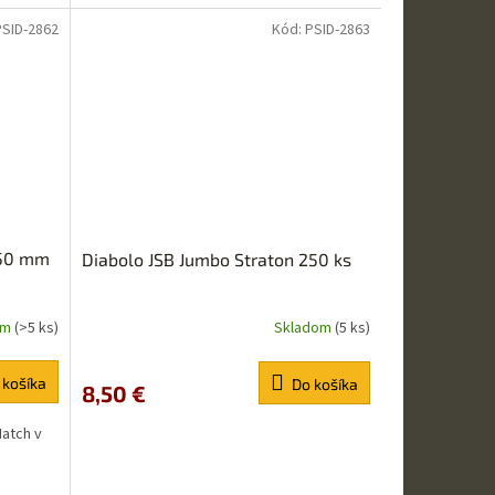
PSID-2862
Kód:
PSID-2863
,50 mm
Diabolo JSB Jumbo Straton 250 ks
om
(>5 ks)
Skladom
(5 ks)
Priemerné
hodnotenie
produktu
 košíka
Do košíka
8,50 €
je
5,0
Match v
z
5
hviezdičiek.