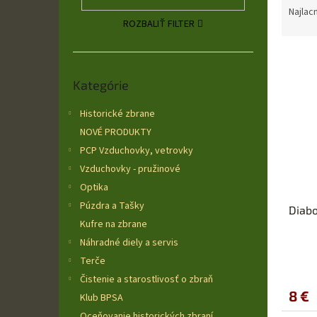
a
Najlac
ROZBALIŤ FILTER
d
e
V
n
ý
Preskočiť
i
Kategórie
kategórie
p
e
i
p
Historické zbrane
s
r
NOVÉ PRODUKTY
p
o
r
d
PCP Vzduchovky, vetrovky
o
u
Vzduchovky - pružinové
d
k
Optika
u
t
Púzdra a Tašky
Diabo
k
o
Kufre na zbrane
t
v
o
Náhradné diely a servis
Priem
v
Terče
hodno
Čistenie a starostlivosť o zbraň
produ
8 €
je
Klub BPSA
5,0
Oceňovanie historických zbraní