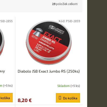
29
položiek celkom
PSID-2855
Kód:
PSID-2859
avy
Diabolo JSB Exact Jumbo RS (250ks)
om
(>5 ks)
Skladom
(>5 ks)
Priemerné
hodnotenie
produktu
 košíka
Do košíka
8,20 €
je
5,0