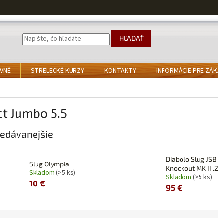
HĽADAŤ
VNÉ
STRELECKÉ KURZY
KONTAKTY
INFORMÁCIE PRE ZÁ
ct Jumbo 5.5
edávanejšie
Diabolo Slug JSB
Slug Olympia
Knockout MK II .
Skladom
(>5 ks)
Skladom
(>5 ks)
10 €
95 €