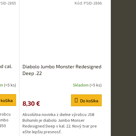
z
PSID-2865
Kód:
PSID-2866
5
hviezdičiek.
d cal.
Diabolo Jumbo Monster Redesigned
Deep .22
om
(>5 ks)
Skladom
(>5 ks)
Priemerné
hodnotenie
produktu
 košíka
Do košíka
8,30 €
je
5,0
ýrobcu
Absolútna novinka z dielne výrobcu JSB
z
Jumbo
Bohumín je diabolo Jumbo Monser
5
,850
Redesigned Deep v kal. 22. Nový tvar pre
hviezdičiek.
ešte lepšiu presnosť.