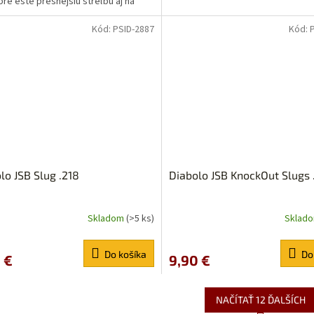
re ešte presnejšiu streľbu aj na
zdialenosti.
Kód:
PSID-2887
Kód:
lo JSB Slug .218
Diabolo JSB KnockOut Slugs 
Skladom
(>5 ks)
Sklad
erné
Priemerné
tenie
hodnotenie
ktu
produktu
Do košíka
Do
 €
9,90 €
je
5,0
z
5
NAČÍTAŤ 12 ĎALŠÍCH
ičiek.
hviezdičiek.