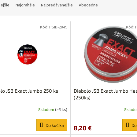
nejšie
Najdrahšie
Najpredávanejšie
Abecedne
Kód:
PSID-2849
Kód:
lo JSB Exact Jumbo 250 ks
Diabolo JSB Exact Jumbo He
(250ks)
Skladom
(>5 ks)
Sklad
erné
Priemerné
tenie
hodnotenie
ktu
produktu
Do košíka
Do
8,20 €
je
5,0