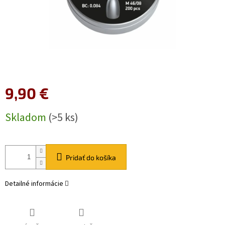
9,90 €
Jednotková
Skladom
(>5 ks)
cena:
Pridať do košíka
Detailné informácie