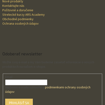
Nové produkty
e
Kontaktujte nás
Poštovné a doručenie
Strelecké kurzy ARS Academy
Obchodné podmienky
Ochrana osobných údajov
Odoberať newsletter
Vložte svoj e-mail a my Vám budeme zasielať informácie o nových
produktoch na našom e-shope.
Email
Vložením e-mailu súhlasíte s
podmienkami ochrany osobných
údajov
PRIHLÁSIŤ SA