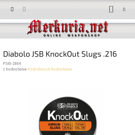
Prejsť
NÁKUP
na
obsah
KOŠÍK
Diabolo JSB KnockOut Slugs .216
PSID-2884
Priemerné
1 hodnotenie
Podrobnosti hodnotenia
hodnotenie
produktu
je
5,0
z
5
hviezdičiek.