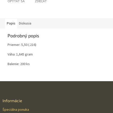
OPÝTAŤ SA
ZDIEĽAŤ
Popis
Diskusia
Podrobný popis
Priemer: 5,50 (.216)
Váha: 1,645 gram
Balenie: 200 ks
Z
á
p
ä
Informácie
t
Špeciálna ponuka
i