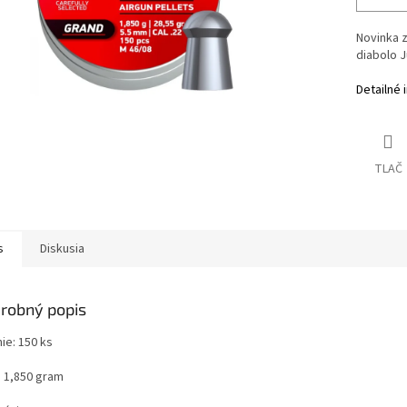
Novinka 
diabolo 
Detailné 
TLAČ
s
Diskusia
robný popis
ie: 150 ks
: 1,850 gram