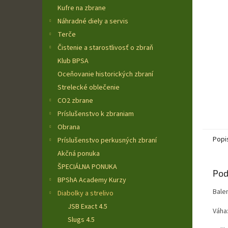
Kufre na zbrane
Náhradné diely a servis
Terče
Čistenie a starostlivosť o zbraň
Klub BPSA
Oceňovanie historických zbraní
Strelecké oblečenie
CO2 zbrane
Príslušenstvo k zbraniam
Obrana
Popi
Príslušenstvo perkusných zbraní
Akčná ponuka
ŠPECIÁLNA PONUKA
Pod
BPShA Academy Kurzy
Balen
Diabolky a strelivo
JSB Exact 4.5
Váha
Slugs 4.5