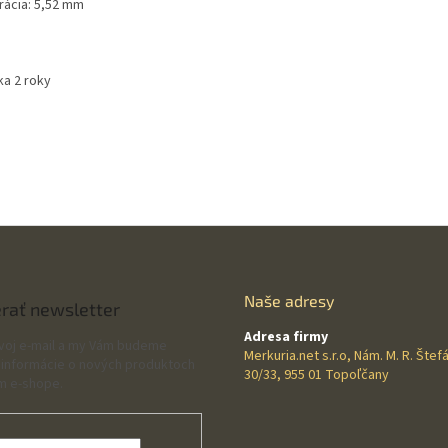
rácia: 5,52 mm
ka 2 roky
Naše adresy
rať newsletter
Adresa firmy
svoj e-mail a my Vám budeme
Merkuria.net s.r.o, Nám. M. R. Štef
 informácie o nových produktoch
30/33, 955 01 Topoľčany
m e-shope.