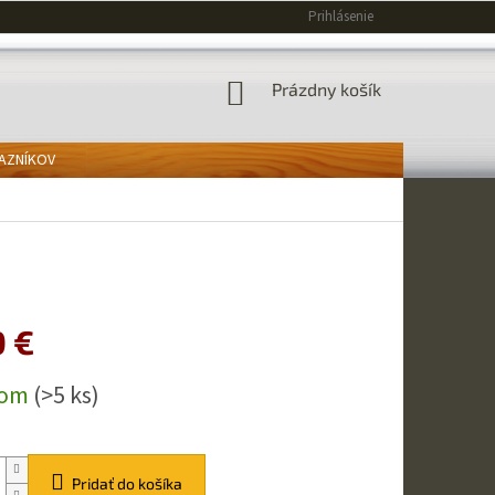
Prihlásenie
NÁKUPNÝ
Prázdny košík
KOŠÍK
KAZNÍKOV
0 €
ová
dom
(>5 ks)
Pridať do košíka