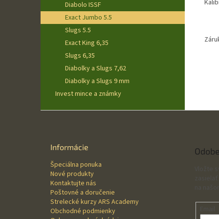
Kalib
Diabolo ISSF
Exact Jumbo 5.5
Slugs 5.5
Záru
Exact King 6,35
Slugs 6,35
Diabolky a Slugs 7,62
Diabolky a Slugs 9 mm
Invest mince a známky
Z
á
p
ä
Informácie
Odobe
t
Špeciálna ponuka
i
Vložte 
Nové produkty
e
zasielať
Kontaktujte nás
na našo
Poštovné a doručenie
Strelecké kurzy ARS Academy
Email
Obchodné podmienky