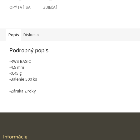
OPÝTAŤ SA
ZDIEĽAŤ
Popis
Diskusia
Podrobný popis
-RWS BASIC
-4,5 mm
-0,45 g
-Balenie 500 ks
-Záruka 2 roky
Z
á
p
ä
Informácie