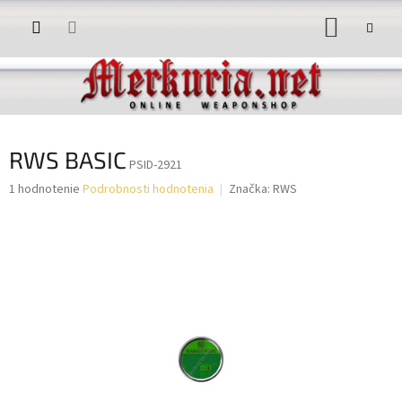
Prejsť
NÁKUP
na
obsah
KOŠÍK
RWS BASIC
PSID-2921
Priemerné
1 hodnotenie
Podrobnosti hodnotenia
Značka:
RWS
hodnotenie
produktu
je
5,0
z
5
hviezdičiek.