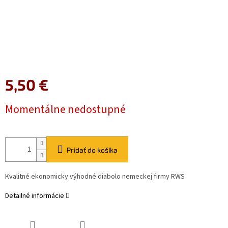
5,50 €
Jednotková
Momentálne nedostupné
cena:
Pridať do košíka
Kvalitné ekonomicky výhodné diabolo nemeckej firmy RWS
Detailné informácie