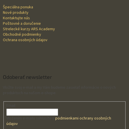
t
Špeciálna ponuka
i
Nové produkty
e
Kontaktujte nás
Poštovné a doručenie
Strelecké kurzy ARS Academy
Obchodné podmienky
Ochrana osobných údajov
Odoberať newsletter
Vložte svoj e-mail a my Vám budeme zasielať informácie o nových
produktoch na našom e-shope.
Email
Vložením e-mailu súhlasíte s
podmienkami ochrany osobných
údajov