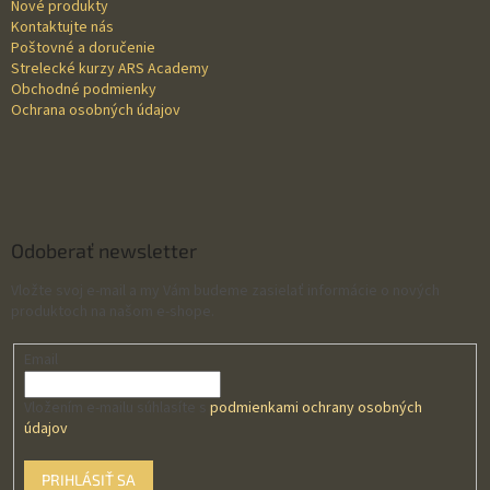
Nové produkty
e
Kontaktujte nás
Poštovné a doručenie
Strelecké kurzy ARS Academy
Obchodné podmienky
Ochrana osobných údajov
Odoberať newsletter
Vložte svoj e-mail a my Vám budeme zasielať informácie o nových
produktoch na našom e-shope.
Email
Vložením e-mailu súhlasíte s
podmienkami ochrany osobných
údajov
PRIHLÁSIŤ SA