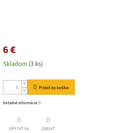
6 €
Jednotková
Skladom
(3 ks)
cena:
Pridať do košíka
Detailné informácie
OPÝTAŤ SA
ZDIEĽAŤ