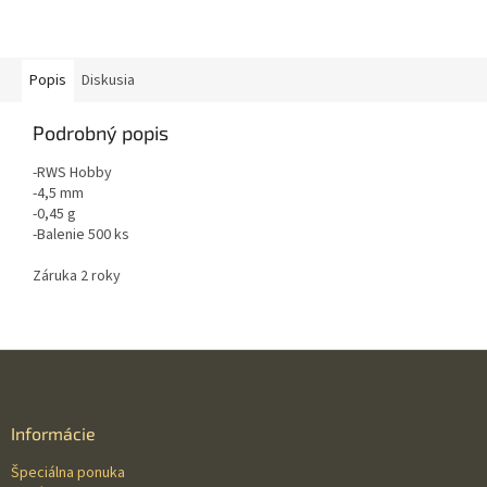
Popis
Diskusia
Podrobný popis
-RWS Hobby
-4,5 mm
-0,45 g
-Balenie 500 ks
Záruka 2 roky
Z
á
p
ä
Informácie
t
Špeciálna ponuka
i