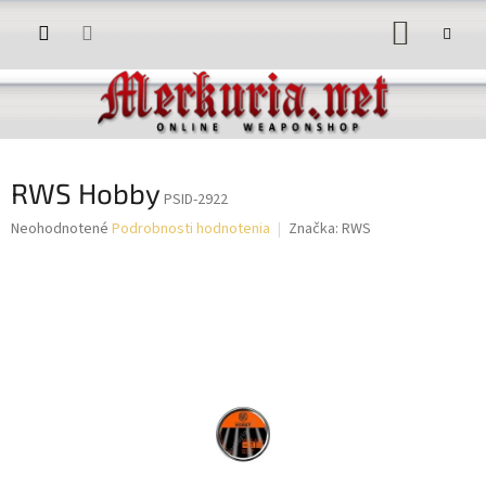
Prejsť
NÁKUP
na
obsah
KOŠÍK
RWS Hobby
PSID-2922
Priemerné
Neohodnotené
Podrobnosti hodnotenia
Značka:
RWS
hodnotenie
produktu
je
0,0
z
5
hviezdičiek.