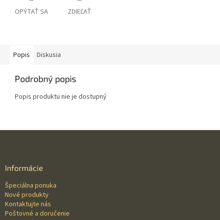
OPÝTAŤ SA
ZDIEĽAŤ
Popis
Diskusia
Podrobný popis
Popis produktu nie je dostupný
Z
á
p
ä
Informácie
t
Špeciálna ponuka
i
Nové produkty
e
Kontaktujte nás
Poštovné a doručenie