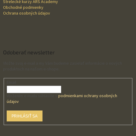
Strelecké kurzy ARS Academy
Obchodné podmienky
Ochrana osobných údajov
Odoberať newsletter
Vložte svoj e-mail a my Vám budeme zasielať informácie o nových
produktoch na našom e-shope.
Email
Vložením e-mailu súhlasíte s
podmienkami ochrany osobných
údajov
PRIHLÁSIŤ SA