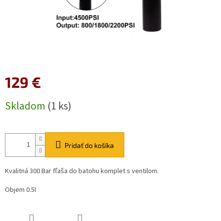
129 €
Jednotková
Skladom
(1 ks)
cena:
Pridať do košíka
Kvalitná 300 Bar fľaša do batohu komplet s ventilom.
Objem 0.5l