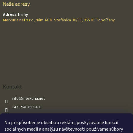
Naše adresy
Adresa firmy
Merkuria.net s.r.o, Nám. M. R. Štefánika 30/33, 955 01 Topoľčany
Kontakt
info
@
merkuria.net
+421 940 655 403
+421 940 655 403
Na prispôsobenie obsahu a reklám, poskytovanie funkcií
Merkuria.net
sociálnych médií a analýzu návštevnosti používame súbory