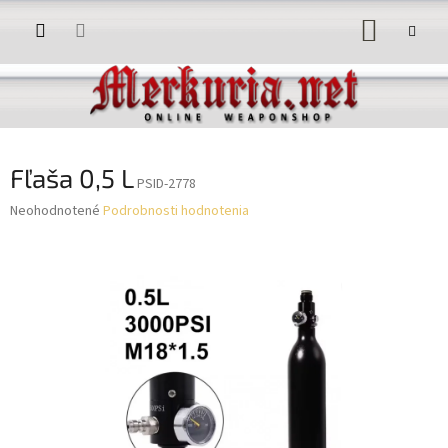
Prejsť
NÁKUP
na
obsah
KOŠÍK
Fľaša 0,5 L
PSID-2778
Priemerné
Neohodnotené
Podrobnosti hodnotenia
hodnotenie
produktu
je
0,0
z
5
hviezdičiek.