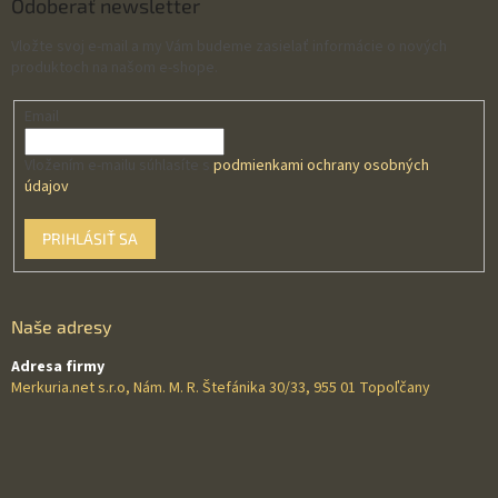
Odoberať newsletter
Vložte svoj e-mail a my Vám budeme zasielať informácie o nových
produktoch na našom e-shope.
Email
Vložením e-mailu súhlasíte s
podmienkami ochrany osobných
údajov
PRIHLÁSIŤ SA
Naše adresy
Adresa firmy
Merkuria.net s.r.o, Nám. M. R. Štefánika 30/33, 955 01 Topoľčany