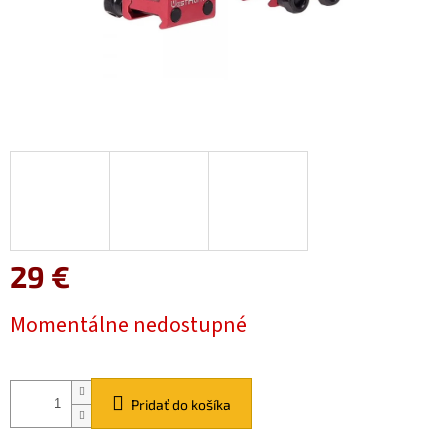
29 €
Jednotková
Momentálne nedostupné
cena:
Pridať do košíka