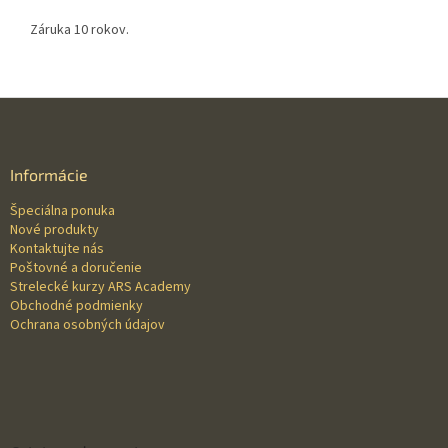
Záruka 10 rokov.
Z
á
p
ä
Informácie
t
Špeciálna ponuka
i
Nové produkty
e
Kontaktujte nás
Poštovné a doručenie
Strelecké kurzy ARS Academy
Obchodné podmienky
Ochrana osobných údajov