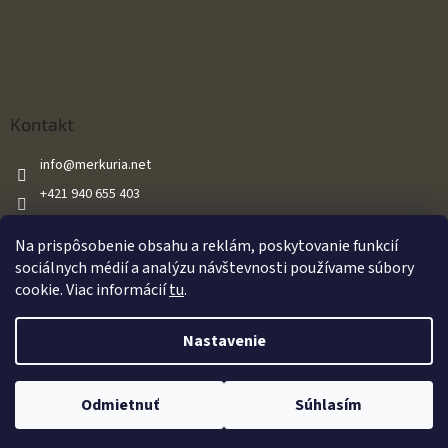
Kontakt
info
@
merkuria.net
+421 940 655 403
+421 940 655 403
Na prispôsobenie obsahu a reklám, poskytovanie funkcií
Merkuria.net
sociálnych médií a analýzu návštevnosti používame súbory
cookie. Viac informácií
tu
.
Vytvoril Shoptet
Nastavenie
Oznamujeme našim zákazníkom že všetky naše vzduchové zbrane sú
Copyright 2026
Merkuria.net
. Všetky práva vyhradené.
Upraviť
predávané s výkonom do 17J v súlade so zákonom. Za akékoľvek
Odmietnuť
Súhlasím
nastavenie cookies
dodatočné úpravy zákazníkom nenesieme zodpovednosť.