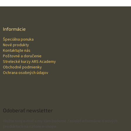
Z
á
p
ä
Informácie
t
Špeciálna ponuka
i
Nové produkty
e
Kontaktujte nás
Poštovné a doručenie
Strelecké kurzy ARS Academy
Obchodné podmienky
Ochrana osobných údajov
Odoberať newsletter
Vložte svoj e-mail a my Vám budeme zasielať informácie o nových
produktoch na našom e-shope.