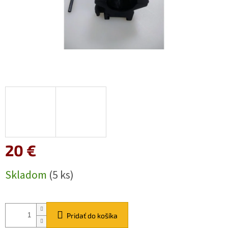
20 €
Jednotková
Skladom
(5 ks)
cena:
Pridať do košíka