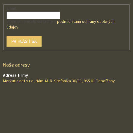
Email
Vložením e-mailu súhlasíte s
podmienkami ochrany osobných
údajov
PRIHLÁSIŤ SA
Naše adresy
Adresa firmy
Merkuria.net s.r.o, Nám. M. R. Štefánika 30/33, 955 01 Topoľčany