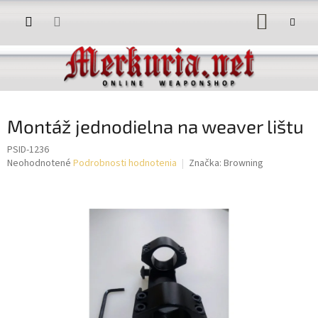
Prejsť
NÁKUP
na
obsah
KOŠÍK
Montáž jednodielna na weaver lištu
PSID-1236
Priemerné
Neohodnotené
Podrobnosti hodnotenia
Značka:
Browning
hodnotenie
produktu
je
0,0
z
5
hviezdičiek.