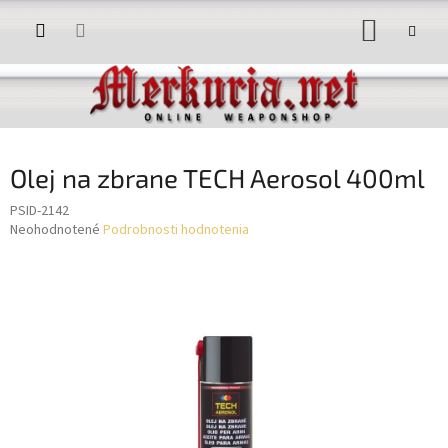
Prejsť
NÁKUP
na
obsah
KOŠÍK
Olej na zbrane TECH Aerosol 400ml
PSID-2142
Priemerné
Neohodnotené
Podrobnosti hodnotenia
hodnotenie
produktu
je
0,0
z
5
hviezdičiek.