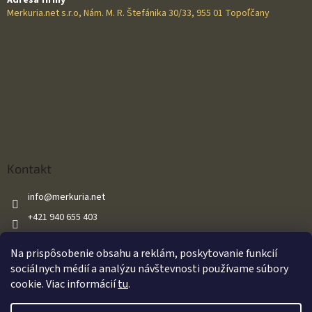
Merkuria.net s.r.o, Nám. M. R. Štefánika 30/33, 955 01 Topoľčany
Kontakt
info
@
merkuria.net
+421 940 655 403
+421 940 655 403
Na prispôsobenie obsahu a reklám, poskytovanie funkcií
Merkuria.net
sociálnych médií a analýzu návštevnosti používame súbory
cookie. Viac informácií
tu
.
Vytvoril Shoptet