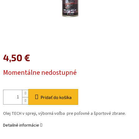
4,50 €
Jednotková
Momentálne nedostupné
cena:
Pridať do košíka
Olej TECH v spreji, výborná voľba pre poľovné a športové zbrane.
Detailné informácie