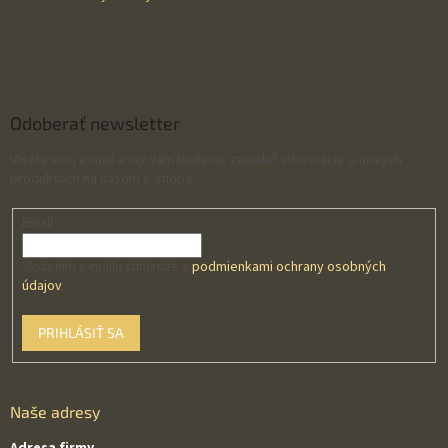
Odoberať newsletter
Vložte svoj e-mail a my Vám budeme zasielať informácie o nových
produktoch na našom e-shope.
Email
Vložením e-mailu súhlasíte s
podmienkami ochrany osobných
údajov
PRIHLÁSIŤ SA
Naše adresy
Adresa firmy