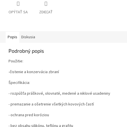
OPÝTAŤ SA
ZDIEĽAŤ
Popis
Diskusia
Podrobný popis
Použitie:
-čistenie a konzervácia zbraní
Špecifikácia:
- rozpúšťa práškové, olovnaté, medené a niklové usadeniny
- premazanie a ošetrenie všetkých kovových častí
- ochrana pred koróziou
- bez obsahu silikónu, teflónu a grafitu