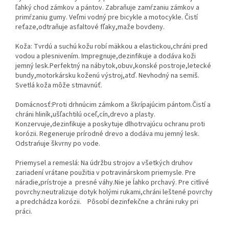
ľahký chod zámkov a pántov. Zabraňuje zamŕzaniu zámkov a
primŕzaniu gumy. Veľmi vodný pre bicykle a motocykle. Čistí
reťaze,odtraňuje asfaltové fľaky,maže bovdeny.
Koža: Tvrdú a suchú kožu robí mäkkou a elastickou,chráni pred
vodou a plesnivením. Impregnuje,dezinfikuje a dodáva koži
jemný lesk.Perfektný na nábytok,obuv,konské postroje,letecké
bundy,motorkársku koženú výstroj,atď. Nevhodný na semiš.
Svetlá koža môže stmavnúť.
Domácnosť:Proti drhnúcim zámkom a škrípajúcim pántom.Čistí a
chráni hliník,ušľachtilú oceľ,cín,drevo a plasty.
Konzervuje,dezinfikuje a poskytuje dlhotrvajúcu ochranu proti
korózii. Regeneruje prírodné drevo a dodáva mu jemný lesk.
Odstrańuje škvrny po vode.
Priemysel a remeslá: Na údržbu strojov a všetkých druhov
zariadení vrátane použitia v potravinárskom priemysle. Pre
náradie,prístroje a presné váhy.Nie je ĺahko prchavý. Pre citlivé
povrchy:neutralizuje dotyk holými rukami,chráni leštené povrchy
a predchádza korózii. Pôsobí dezinfekčne a chráni ruky pri
práci.