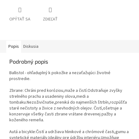
OPÝTAŤ SA
ZDIEĽAŤ
Popis
Diskusia
Podrobný popis
Ballistol - ohľaduplný k pokožke a nezaťažujúci životné
prostredie.
Zbrane: Chráni pred koróziou,maže a čistí.Odstraňuje zvyšky
strelného prachu a usadeniny olova,medi a
tombaku.Nezoživičnatie,preniká do najmenších štrbín,rozpúšťa
staré nečistoty a živice z nevhodných olejov. Čistí,ošetruje a
konzervuje všetky časti zbrane vrátane drevenej pažby a
koženého remeňa.
Autá a bicykle:Čistí a udržiava hlinikové a chrómové časti,gumu a
syntetické materiály.Ideálny pre údržbu interiéru.Umožňuje