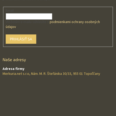
Email
Vložením e-mailu súhlasíte s
podmienkami ochrany osobných
údajov
PRIHLÁSIŤ SA
Naše adresy
Adresa firmy
Merkuria.net s.r.o, Nám. M. R. Štefánika 30/33, 955 01 Topoľčany