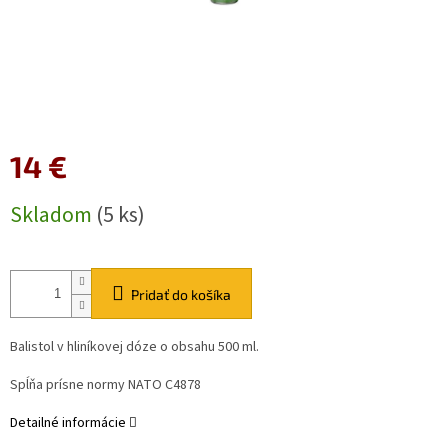
14 €
Jednotková
Skladom
(5 ks)
cena:
Pridať do košíka
Balistol v hliníkovej dóze o obsahu 500 ml.
Spĺňa prísne normy NATO C4878
Detailné informácie