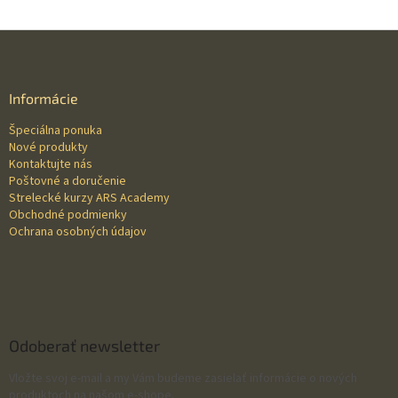
Z
á
p
ä
Informácie
t
Špeciálna ponuka
i
Nové produkty
e
Kontaktujte nás
Poštovné a doručenie
Strelecké kurzy ARS Academy
Obchodné podmienky
Ochrana osobných údajov
Odoberať newsletter
Vložte svoj e-mail a my Vám budeme zasielať informácie o nových
produktoch na našom e-shope.