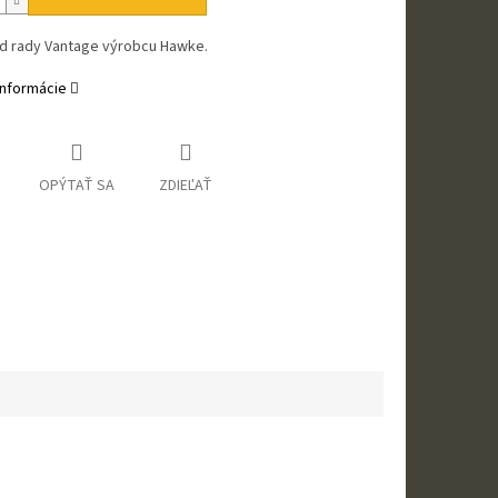
d rady Vantage výrobcu Hawke.
informácie
OPÝTAŤ SA
ZDIEĽAŤ