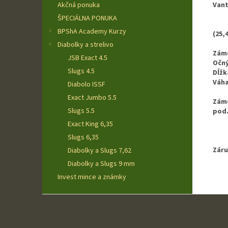
Vant
Akčná ponuka
ŠPECIÁLNA PONUKA
BPShA Academy Kurzy
(25,
Diabolky a strelivo
Záme
JSB Exact 4.5
Očný
Slugs 4.5
Dĺžk
Váha
Diabolo ISSF
Exact Jumbo 5.5
Záme
Slugs 5.5
pod.
Exact King 6,35
Slugs 6,35
Záru
Diabolky a Slugs 7,62
Diabolky a Slugs 9 mm
Invest mince a známky
Z
á
p