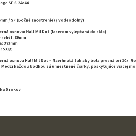
age SF 6-24×44
4mm / SF (Bočné zaostrenie) / Vodeodolný)
rná osnova: Half Mil Dot (laserom vyleptaná do skla)
 reliéf: 89mm
a: 373mm
: 531g
rná osnova Half Mil Dot – Navrhnutá tak aby bola presná pri 10x. R
 Medzi každou bodkou sú umiestnené čiarky, poskytujúce viacej mož
ka 5 rokov.