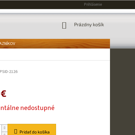
Prihlásenie
NÁKUPNÝ
Prázdny košík
KOŠÍK
KAZNÍKOV
PSID-2126
 €
ová
tálne nedostupné
Pridať do košíka