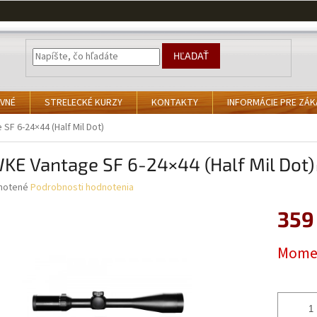
HĽADAŤ
VNÉ
STRELECKÉ KURZY
KONTAKTY
INFORMÁCIE PRE ZÁ
SF 6-24×44 (Half Mil Dot)
KE Vantage SF 6-24×44 (Half Mil Dot)
né
notené
Podrobnosti hodnotenia
nie
359
u
Jednotk
Momen
cena:
iek.