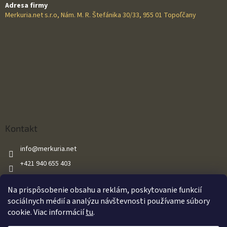
Adresa firmy
Merkuria.net s.r.o, Nám. M. R. Štefánika 30/33, 955 01 Topoľčany
Kontakt
info
@
merkuria.net
+421 940 655 403
+421 940 655 403
Na prispôsobenie obsahu a reklám, poskytovanie funkcií
Merkuria.net
sociálnych médií a analýzu návštevnosti používame súbory
cookie. Viac informácií
tu
.