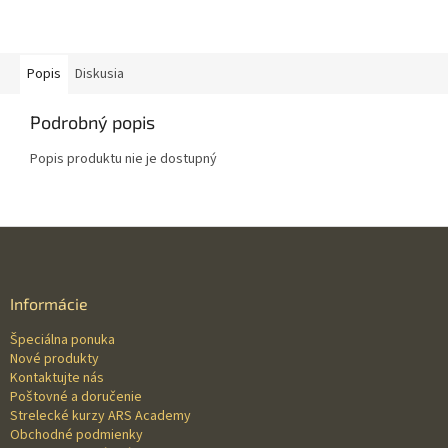
Popis
Diskusia
Podrobný popis
Popis produktu nie je dostupný
Z
á
p
ä
Informácie
t
Špeciálna ponuka
i
Nové produkty
e
Kontaktujte nás
Poštovné a doručenie
Strelecké kurzy ARS Academy
Obchodné podmienky