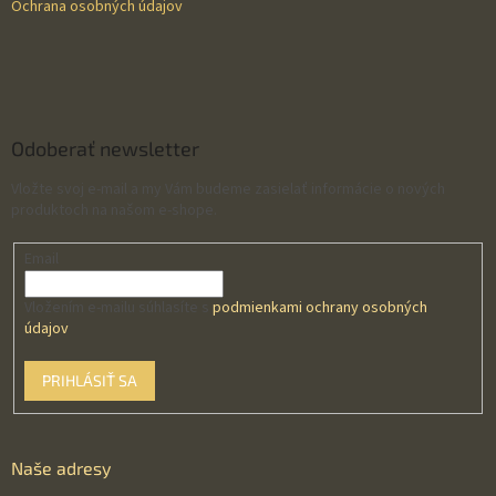
Ochrana osobných údajov
Odoberať newsletter
Vložte svoj e-mail a my Vám budeme zasielať informácie o nových
produktoch na našom e-shope.
Email
Vložením e-mailu súhlasíte s
podmienkami ochrany osobných
údajov
PRIHLÁSIŤ SA
Naše adresy