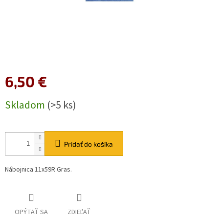
6,50 €
Jednotková
Skladom
(>5 ks)
cena:
Pridať do košíka
Nábojnica 11x59R Gras.
OPÝTAŤ SA
ZDIEĽAŤ