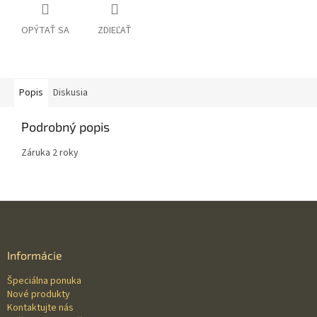
OPÝTAŤ SA
ZDIEĽAŤ
Popis
Diskusia
Podrobný popis
Záruka 2 roky
Z
á
p
ä
Informácie
t
Špeciálna ponuka
i
Nové produkty
e
Kontaktujte nás