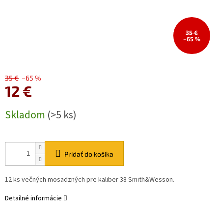
35 €
–65 %
35 €
–65 %
12 €
Jednotková
Skladom
(>5 ks)
cena:
Pridať do košíka
12 ks večných mosadzných pre kaliber 38 Smith&Wesson.
Detailné informácie