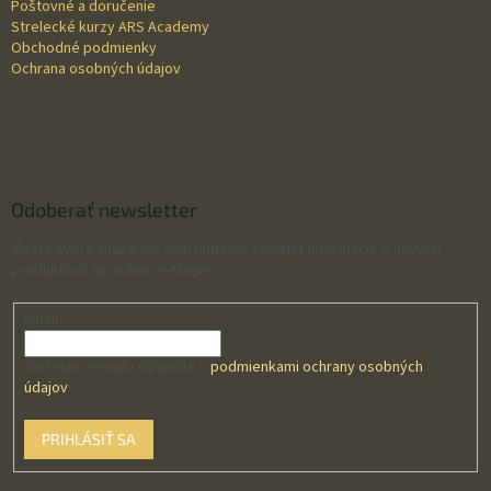
Poštovné a doručenie
Strelecké kurzy ARS Academy
Obchodné podmienky
Ochrana osobných údajov
Odoberať newsletter
Vložte svoj e-mail a my Vám budeme zasielať informácie o nových
produktoch na našom e-shope.
Email
Vložením e-mailu súhlasíte s
podmienkami ochrany osobných
údajov
PRIHLÁSIŤ SA