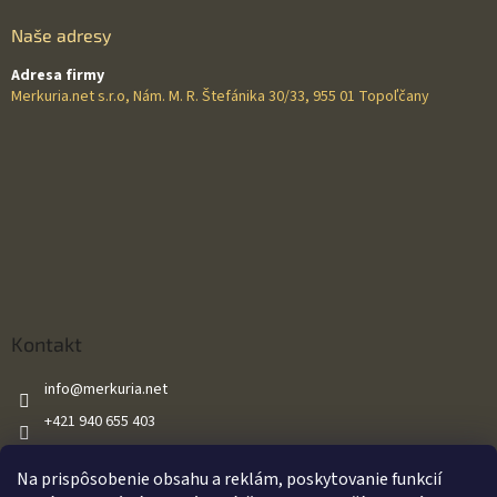
Naše adresy
Adresa firmy
Merkuria.net s.r.o, Nám. M. R. Štefánika 30/33, 955 01 Topoľčany
Kontakt
info
@
merkuria.net
+421 940 655 403
+421 940 655 403
Na prispôsobenie obsahu a reklám, poskytovanie funkcií
Merkuria.net