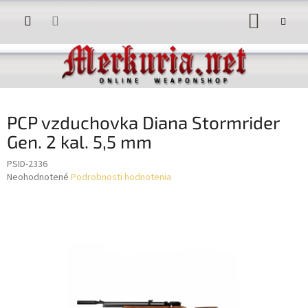
Prejsť
NÁKUP
na
obsah
KOŠÍK
PCP vzduchovka Diana Stormrider
Gen. 2 kal. 5,5 mm
PSID-2336
Priemerné
Neohodnotené
Podrobnosti hodnotenia
hodnotenie
produktu
je
0,0
z
5
hviezdičiek.