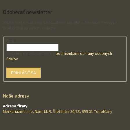
Odoberať newsletter
Vložte svoj e-mail a my Vám budeme zasielať informácie o nových
produktoch na našom e-shope.
Email
Vložením e-mailu súhlasíte s
podmienkami ochrany osobných
údajov
PRIHLÁSIŤ SA
Naše adresy
Adresa firmy
Merkuria.net s.r.o, Nám. M. R. Štefánika 30/33, 955 01 Topoľčany