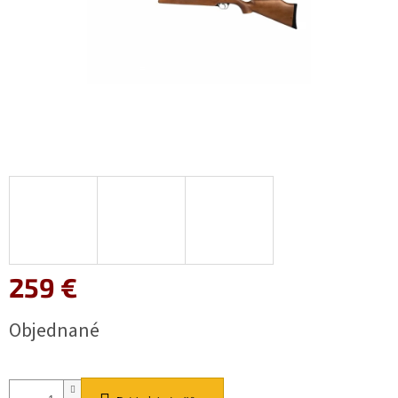
259 €
Jednotková
Objednané
cena: