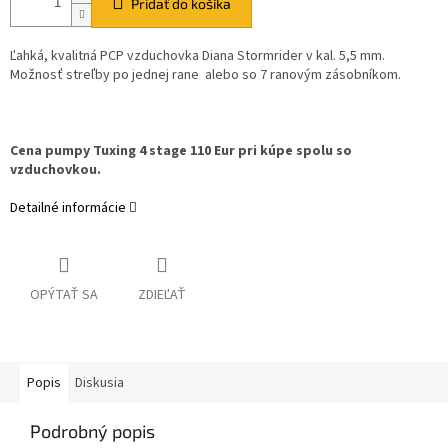
Pridať do košíka
Ľahká, kvalitná PCP vzduchovka Diana Stormrider v kal. 5,5 mm.
Možnosť streľby po jednej rane alebo so 7 ranovým zásobníkom.
Cena pumpy Tuxing 4 stage 110 Eur pri kúpe spolu so
vzduchovkou.
Detailné informácie
OPÝTAŤ SA
ZDIEĽAŤ
Popis
Diskusia
Podrobný popis