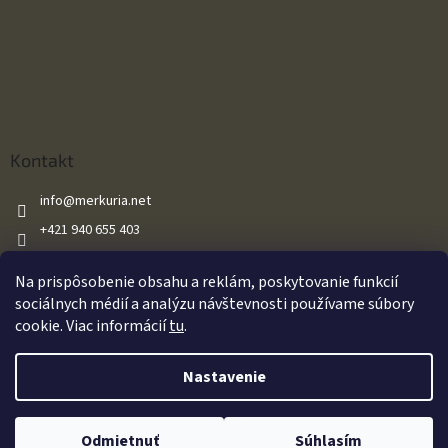
Kontakt
info
@
merkuria.net
+421 940 655 403
+421 940 655 403
Na prispôsobenie obsahu a reklám, poskytovanie funkcií
Merkuria.net
sociálnych médií a analýzu návštevnosti používame súbory
cookie. Viac informácií
tu
.
Vytvoril Shoptet
Nastavenie
Oznamujeme našim zákazníkom že všetky naše vzduchové zbrane sú
Copyright 2026
Merkuria.net
. Všetky práva vyhradené.
Upraviť
predávané s výkonom do 17J v súlade so zákonom. Za akékoľvek
Odmietnuť
Súhlasím
nastavenie cookies