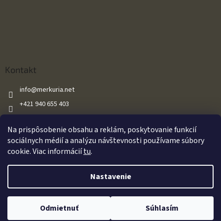
Kontakt
info
@
merkuria.net
+421 940 655 403
+421 940 655 403
Na prispôsobenie obsahu a reklám, poskytovanie funkcií
Merkuria.net
sociálnych médií a analýzu návštevnosti používame súbory
cookie. Viac informácií
tu
.
Vytvoril Shoptet
Nastavenie
Oznamujeme našim zákazníkom že všetky naše vzduchové zbrane sú
Copyright 2026
Merkuria.net
. Všetky práva vyhradené.
Upraviť
predávané s výkonom do 17J v súlade so zákonom. Za akékoľvek
Odmietnuť
Súhlasím
nastavenie cookies
dodatočné úpravy zákazníkom nenesieme zodpovednosť.