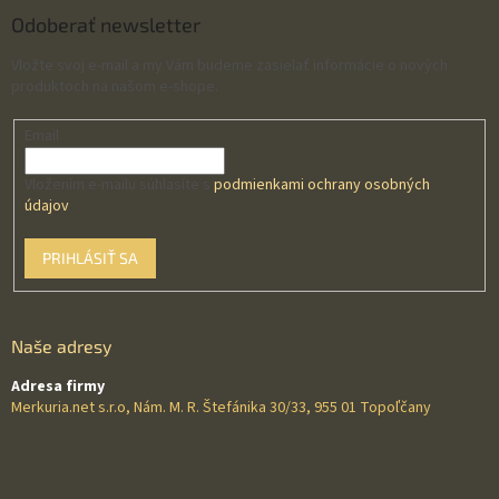
Odoberať newsletter
Vložte svoj e-mail a my Vám budeme zasielať informácie o nových
produktoch na našom e-shope.
Email
Vložením e-mailu súhlasíte s
podmienkami ochrany osobných
údajov
PRIHLÁSIŤ SA
Naše adresy
Adresa firmy
Merkuria.net s.r.o, Nám. M. R. Štefánika 30/33, 955 01 Topoľčany