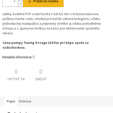
Pridať do košíka
Ľahká, kvalitná PCP vzduchovka v kal.4,5 mm s krásnou bukovou
pažbou monte carlo, vhodná pre každú vekovú kategóriu, vďaka
jednoduchej manipulácii a príjemnej streľbe aj vďaka pohodlnému
úchopu a s gumovou botkou na konci pre eliminovanie spätného
nárazu.
Cena pumpy Tuxing 4 stage 110 Eur pri kúpe spolu so
vzduchovkou.
Detailné informácie
OPÝTAŤ SA
ZDIEĽAŤ
Popis
Diskusia