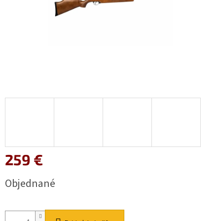
259 €
Jednotková
Objednané
cena: