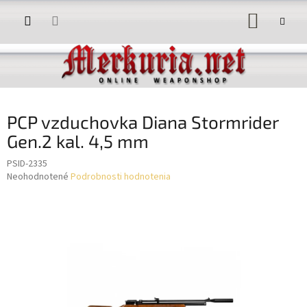
Prejsť
NÁKUP
na
obsah
KOŠÍK
PCP vzduchovka Diana Stormrider
Gen.2 kal. 4,5 mm
PSID-2335
Priemerné
Neohodnotené
Podrobnosti hodnotenia
hodnotenie
produktu
je
0,0
z
5
hviezdičiek.