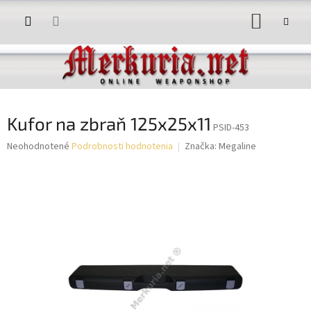
Prejsť
NÁKUP
na
obsah
KOŠÍK
Kufor na zbraň 125x25x11
PSID-453
Priemerné
Neohodnotené
Podrobnosti hodnotenia
Značka:
Megaline
hodnotenie
produktu
je
0,0
z
5
hviezdičiek.