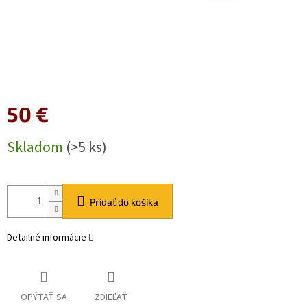
50 €
Jednotková
Skladom
(>5 ks)
cena:
Pridať do košíka
Detailné informácie
OPÝTAŤ SA
ZDIEĽAŤ