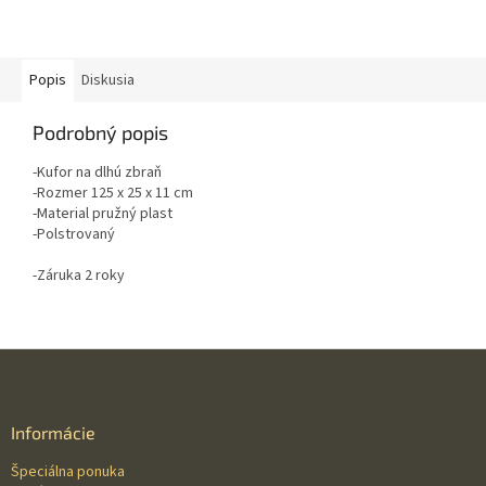
Popis
Diskusia
Podrobný popis
-Kufor na dlhú zbraň
-Rozmer 125 x 25 x 11 cm
-Material pružný plast
-Polstrovaný
-Záruka 2 roky
Z
á
p
ä
Informácie
t
Špeciálna ponuka
i