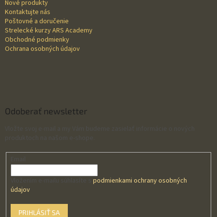
Nové produkty
e
Kontaktujte nás
Poštovné a doručenie
Strelecké kurzy ARS Academy
Obchodné podmienky
Ochrana osobných údajov
Odoberať newsletter
Vložte svoj e-mail a my Vám budeme zasielať informácie o nových
produktoch na našom e-shope.
Email
Vložením e-mailu súhlasíte s
podmienkami ochrany osobných
údajov
PRIHLÁSIŤ SA