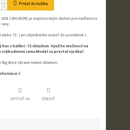
Pridať do košíka
 GEN 2 BIG BORE je majstrovským dielom pre nadšencov
 rany.
8 alebo 72 . ( pri objednávke uviesť do poznámok )
 kus v kalibri .72 skladom. Využite možnosť na
 zvýbodnenú cenu.Model sa prestal vyrába
ť.
re Big Bore zbrane máme skladom.
informácie
OPÝTAŤ SA
ZDIEĽAŤ