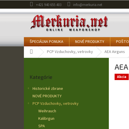
Prejsť
+421 940 655 403
info@merkuria.net
na
obsah
ŠPECIÁLNA PONUKA
NOVÉ PRODUKTY
POŠTO
Domov
PCP Vzduchovky, vetrovky
AEA Airguns
B
AEA
o
Preskočiť
č
Kategórie
kategórie
Akcia
n
ý
Historické zbrane
p
NOVÉ PRODUKTY
a
PCP Vzduchovky, vetrovky
n
e
Weihrauch
l
Kalibrgun
SPA