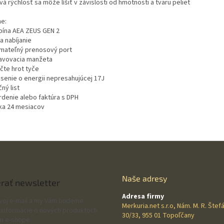
á rýchlosť sa môže líšiť v závislosti od hmotnosti a tvaru peliet
ne:
bína AEA ZEUS GEN 2
a nabíjanie
mateľný prenosový port
avovacia manžeta
čte hrot tyče
ásenie o energii nepresahujúcej 17J
ný list
rdenie alebo faktúra s DPH
ka 24 mesiacov
Naše adresy
rať newsletter
Adresa firmy
svoj e-mail a my Vám budeme
Merkuria.net s.r.o, Nám. M. R. Štef
 informácie o nových produktoch
30/33, 955 01 Topoľčany
m e-shope.