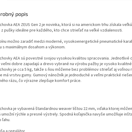
robný popis
chovka AEA ZEUS Gen 2 je novinka, ktorá si na americkom trhu získala veľk
 z pušky ideálne pre každého, kto chce strieľať na veľké vzdialenosti.
bínu možno zaradiť medzi moderné, vysokoenergetické pneumatické karabín
u s maximálnym dosahom a výkonom.
chovky AEA sú povestné svojou vysokou kvalitou spracovania. Jednotlivé di
 veľmi dobre zapadajú a drevo vybrané na výrobu pažby je vysoko kvalitné
chovky je cca 5 kg, takže s ňou môžeme bez problémov strieľať aj voľnou r
e má vrstvu gumy. Gumový nánožník je jednoduché a veľmi praktické riešenie
ného rázu, čo výrazne zlepšuje komfort práce.
chovka je vybavená štandardnou weaver lištou 22 mm, vďaka ktorej môže
á umožní rýchle a presné výstrely. Spodná koľajnička navyše umožňuje inšta
 ľahu.
uša a regulátor