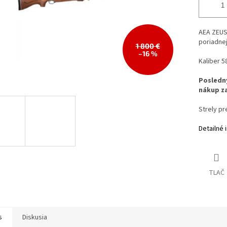
AEA ZEUS
poriadnej
1 800 €
–16 %
Kaliber 5
Posledný
nákup za
Strely p
Detailné 
TLAČ
s
Diskusia