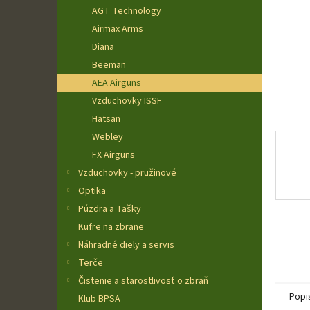
AGT Technology
Airmax Arms
Diana
Beeman
AEA Airguns
Vzduchovky ISSF
Hatsan
Webley
FX Airguns
Vzduchovky - pružinové
Optika
Púzdra a Tašky
Kufre na zbrane
Náhradné diely a servis
Terče
Čistenie a starostlivosť o zbraň
Popi
Klub BPSA