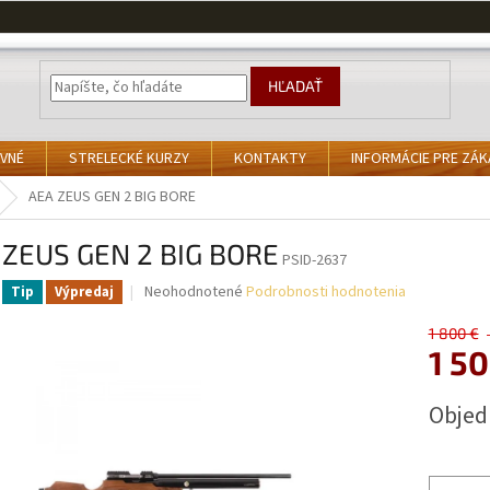
HĽADAŤ
VNÉ
STRELECKÉ KURZY
KONTAKTY
INFORMÁCIE PRE ZÁ
AEA ZEUS GEN 2 BIG BORE
 ZEUS GEN 2 BIG BORE
PSID-2637
Priemerné
Neohodnotené
Podrobnosti hodnotenia
Tip
Výpredaj
hodnotenie
produktu
1 800 €
je
1 5
0,0
z
Jednotk
Obje
5
cena:
hviezdičiek.