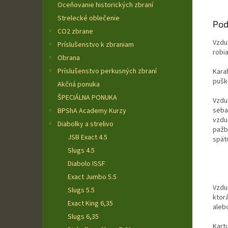
Oceňovanie historických zbraní
Strelecké oblečenie
Pod
CO2 zbrane
Vzdu
Príslušenstvo k zbraniam
robia
Obrana
Príslušenstvo perkusných zbraní
Kara
pušk
Akčná ponuka
ŠPECIÁLNA PONUKA
Vzdu
seba
BPShA Academy Kurzy
vzdu
Diabolky a strelivo
pažb
JSB Exact 4.5
spät
Slugs 4.5
Diabolo ISSF
Exact Jumbo 5.5
Vzdu
Slugs 5.5
ktor
Exact King 6,35
alebo
Slugs 6,35
Kart