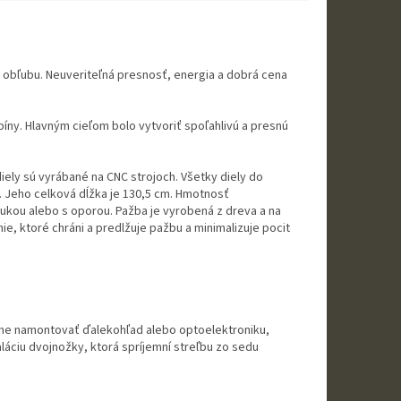
ú obľubu. Neuveriteľná presnosť, energia a dobrá cena
y. Hlavným cieľom bolo vytvoriť spoľahlivú a presnú
ely sú vyrábané na CNC strojoch. Všetky diely do
. Jeho celková dĺžka je 130,5 cm. Hmotnosť
ukou alebo s oporou. Pažba je vyrobená z dreva a na
, ktoré chráni a predlžuje pažbu a minimalizuje pocit
me namontovať ďalekohľad alebo optoelektroniku,
láciu dvojnožky, ktorá spríjemní streľbu zo sedu