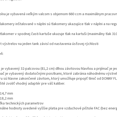
bína je vybavená veľkým valcom s objemom 660 ccm a maximálnym pracov
lakomery inštalované v náplni sú tlakomery ukazujúce tlak v náplni a na reg
tlakomer v spodnej časti kartuše ukazuje tlak na kartuši (maximálny tlak 310
 výstrelov na jeden tank závisí od nastavenia úsťovej rýchlosti
eň:
 je vybavený 32-palcovou (81,2 cm) dlhou závitovou hlavňou a prijímač je je
ímač je vybavený dodatočnými poistkami, ktoré zabránia náhodnému výstrelu
ru sú hlavne zakončené závitom, ktorý umožňuje pripojiť tlmič od DONNY FL, 
ité zvoliť vhodný adaptér pre váš kaliber.
/14,7 mm
/18,2 mm
ľka technických parametrov
málne hodnoty uvedené vyššie platia pre vzduchové pištole FAC (bez energe