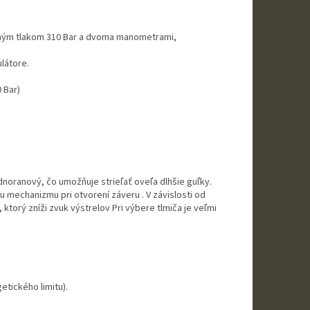
ným tlakom 310 Bar a dvoma manometrami,
ulátore.
 Bar)
dnoranový, čo umožňuje strieľať oveľa dlhšie guľky.
 mechanizmu pri otvorení záveru . V závislosti od
ktorý zníži zvuk výstrelov Pri výbere tlmiča je veľmi
tického limitu).