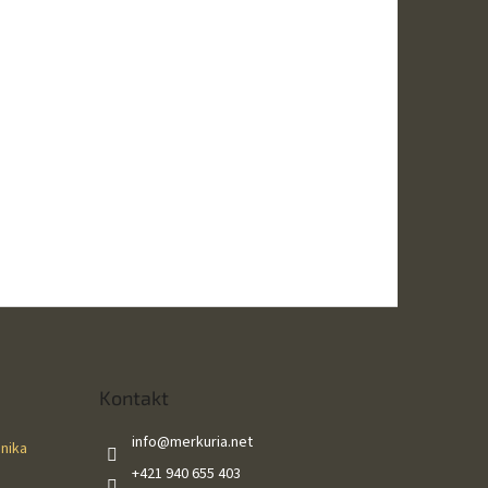
Kontakt
info
@
merkuria.net
ánika
+421 940 655 403