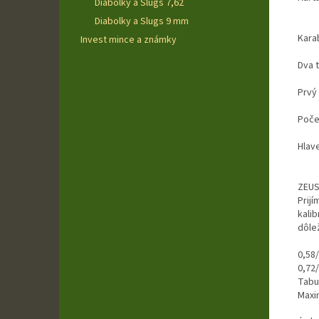
Diabolky a Slugs 7,62
Diabolky a Slugs 9 mm
Kara
Invest mince a známky
Dva t
Prvý 
Počet
Hlav
ZEUS
Prij
kalib
dôlež
0,58
0,72
Tabu
Maxi