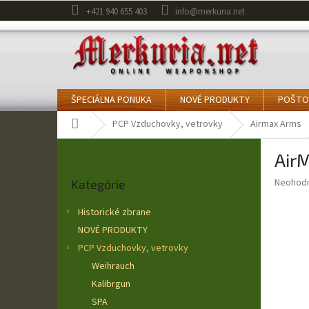
Prejsť
+421 940 655 403
info@merkuria.net
na
obsah
ŠPECIÁLNA PONUKA
NOVÉ PRODUKTY
POŠTO
Domov
PCP Vzduchovky, vetrovky
Airmax Arms
B
Air
o
Preskočiť
č
Priemer
Neohod
Kategórie
kategórie
n
hodnote
ý
produkt
Historické zbrane
p
je
NOVÉ PRODUKTY
0,0
a
z
PCP Vzduchovky, vetrovky
n
5
e
Weihrauch
hviezdič
l
Kalibrgun
SPA