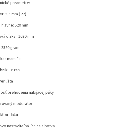
nické parametre:
er: 5,5 mm (.22)
a hlavne: 520 mm
ová dĺžka : 1030 mm
: 2820 gram
tka : manuálna
bník: 16 ran
er lišta
osť prehodenia nabíjacej páky
grovaný moderátor
látor tlaku
vo nastaviteľná lícnica a botka