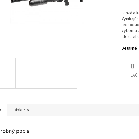
Ľahká a 
Vynikajúc
jednoduch
výborná 
ideálneho
Detailné 
TLAČ
s
Diskusia
robný popis