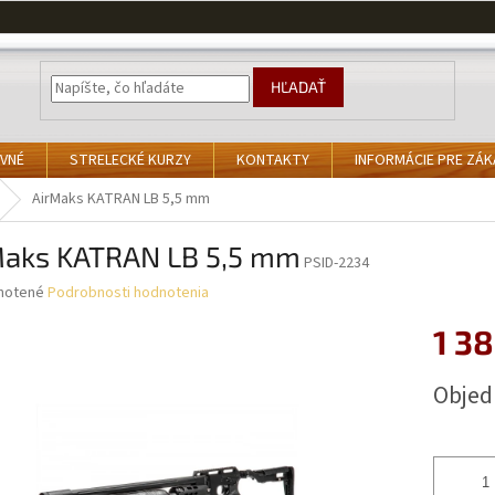
HĽADAŤ
VNÉ
STRELECKÉ KURZY
KONTAKTY
INFORMÁCIE PRE ZÁ
AirMaks KATRAN LB 5,5 mm
Maks KATRAN LB 5,5 mm
PSID-2234
né
notené
Podrobnosti hodnotenia
nie
1 3
u
Jednotk
Obje
cena:
iek.