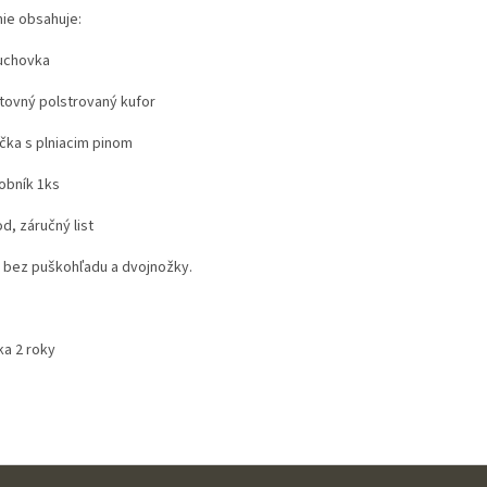
nie obsahuje:
uchovka
stovný polstrovaný kufor
ička s plniacim pinom
sobník 1ks
d, záručný list
 bez puškohľadu a dvojnožky.
ka 2 roky