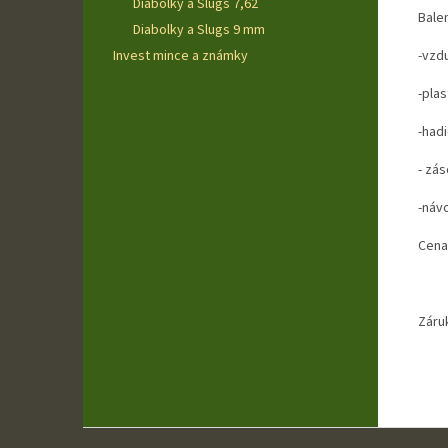
Diabolky a Slugs 7,62
Bale
Diabolky a Slugs 9 mm
-vzd
Invest mince a známky
-pla
-had
- zá
-návo
Cena
Záru
Z