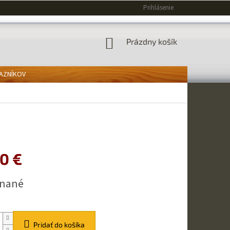
Prihlásenie
NÁKUPNÝ
Prázdny košík
KOŠÍK
KAZNÍKOV
80 €
ová
dnané
Pridať do košíka