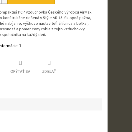
kompaktná PCP vzduchovka Českého výrobcu AirMax.
o konštrukčne riešená v štýle AR 15. Sklopná pažba,
é nabíjanie, výškovo nastaviteľná lícnica a botka ,
presnosť a pomer ceny robia z tejto vzduchovky
 spoločníka na každý deň.
informácie
OPÝTAŤ SA
ZDIEĽAŤ