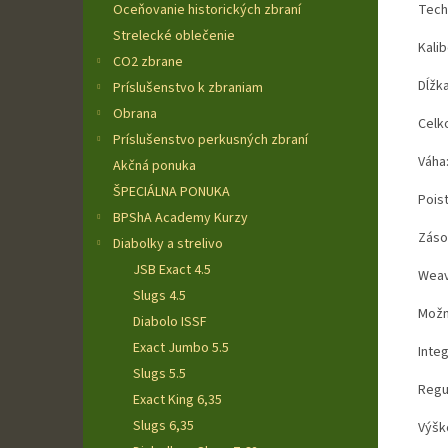
Tech
Oceňovanie historických zbraní
Strelecké oblečenie
Kalib
CO2 zbrane
Dĺžk
Príslušenstvo k zbraniam
Obrana
Celk
Príslušenstvo perkusných zbraní
Váha
Akčná ponuka
ŠPECIÁLNA PONUKA
Pois
BPShA Academy Kurzy
Záso
Diabolky a strelivo
JSB Exact 4.5
Weav
Slugs 4.5
Možn
Diabolo ISSF
Exact Jumbo 5.5
Inte
Slugs 5.5
Regu
Exact King 6,35
Slugs 6,35
Výško