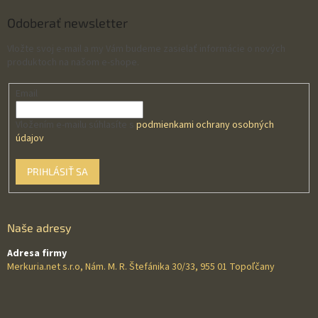
Odoberať newsletter
Vložte svoj e-mail a my Vám budeme zasielať informácie o nových
produktoch na našom e-shope.
Email
Vložením e-mailu súhlasíte s
podmienkami ochrany osobných
údajov
PRIHLÁSIŤ SA
Naše adresy
Adresa firmy
Merkuria.net s.r.o, Nám. M. R. Štefánika 30/33, 955 01 Topoľčany