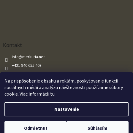
Kontakt
info
@
merkuria.net
+421 940 655 403
+421 940 655 403
Na prispôsobenie obsahu a reklám, poskytovanie funkcií
Merkuria.net
sociálnych médií a analýzu návštevnosti používame súbory
cookie. Viac informácií
tu
.
Vytvoril Shoptet
Nastavenie
Oznamujeme našim zákazníkom že všetky naše vzduchové zbrane sú
Copyright 2026
Merkuria.net
. Všetky práva vyhradené.
Upraviť
predávané s výkonom do 17J v súlade so zákonom. Za akékoľvek
Odmietnuť
Súhlasím
nastavenie cookies
dodatočné úpravy zákazníkom nenesieme zodpovednosť.