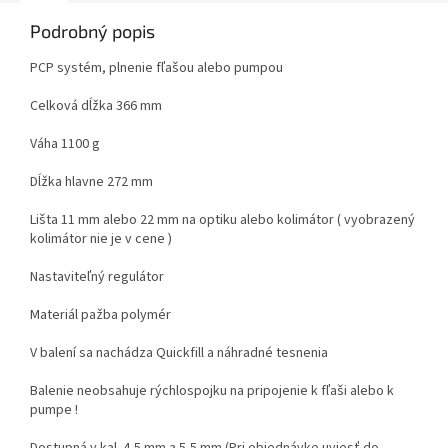
Podrobný popis
PCP systém, plnenie fľašou alebo pumpou
Celková dĺžka 366 mm
Váha 1100 g
Dĺžka hlavne 272 mm
Lišta 11 mm alebo 22 mm na optiku alebo kolimátor ( vyobrazený
kolimátor nie je v cene )
Nastaviteľný regulátor
Materiál pažba polymér
V balení sa nachádza Quickfill a náhradné tesnenia
Balenie neobsahuje rýchlospojku na pripojenie k fľaši alebo k
pumpe !