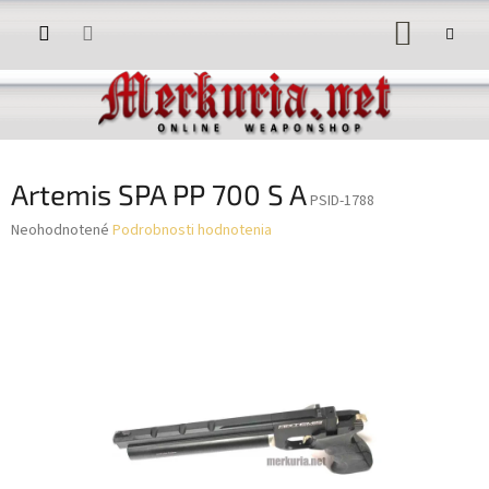
Prejsť
NÁKUP
na
obsah
KOŠÍK
Artemis SPA PP 700 S A
PSID-1788
Priemerné
Neohodnotené
Podrobnosti hodnotenia
hodnotenie
produktu
je
0,0
z
5
hviezdičiek.