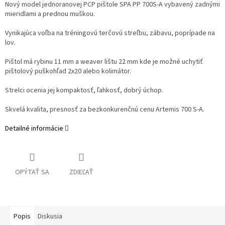
Nový model jednoranovej PCP pištole SPA PP 700S-A vybavený zadnými
mieridlami a prednou muškou.
Vynikajúca voľba na tréningovú terčovú streľbu, zábavu, poprípade na
lov.
Pištol má rybinu 11 mm a weaver lištu 22 mm kde je možné uchytiť
pištolový puškohľad 2x20 alebo kolimátor.
Strelci ocenia jej kompaktosť, ľahkosť, dobrý úchop.
Skvelá kvalita, presnosť za bezkonkurenčnú cenu Artemis 700 S-A.
Detailné informácie
OPÝTAŤ SA
ZDIEĽAŤ
Popis
Diskusia