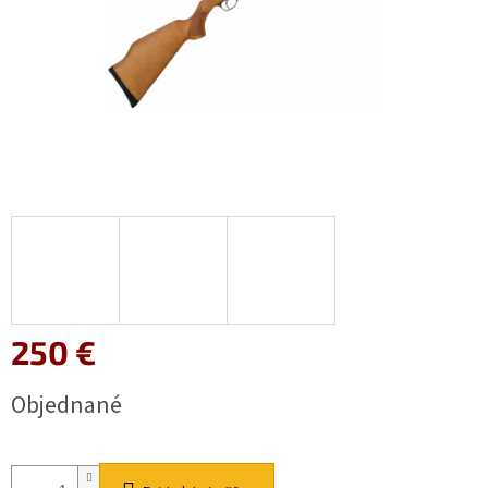
250 €
Jednotková
Objednané
cena: