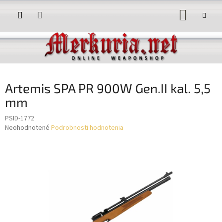
Prejsť
NÁKUP
na
obsah
KOŠÍK
Artemis SPA PR 900W Gen.II kal. 5,5
mm
PSID-1772
Priemerné
Neohodnotené
Podrobnosti hodnotenia
hodnotenie
produktu
je
0,0
z
5
hviezdičiek.