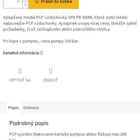
Pridať do košíka
Vylepšený model PCP vzduchovky SPA PR 900W, ktorá patrí medzi
najlacnejšie PCP vzduchovky. Aj napriek svojej nízej ceny, dokáže splniť
požiadavky, či už začínajúceho alebo pokročilého strelca.
Pri kúpe s pumpou , cena pumpy 100 Eur.
Detailné informácie
OPÝTAŤ SA
ZDIEĽAŤ
Popis
Diskusia
Podrobný popis
PCP systém (tlakovanie kartuše pumpou alebo fľašou) max.200