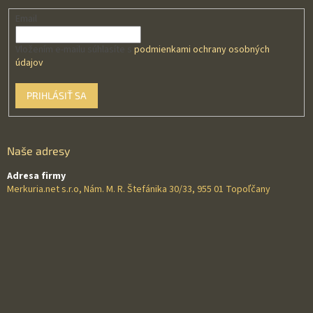
Email
Vložením e-mailu súhlasíte s
podmienkami ochrany osobných
údajov
PRIHLÁSIŤ SA
Naše adresy
Adresa firmy
Merkuria.net s.r.o, Nám. M. R. Štefánika 30/33, 955 01 Topoľčany