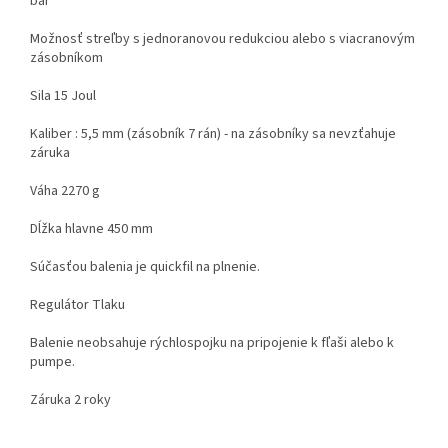
bar
Možnosť streľby s jednoranovou redukciou alebo s viacranovým
zásobníkom
Sila 15 Joul
Kaliber : 5,5 mm (zásobník 7 rán) - na zásobníky sa nevzťahuje
záruka
Váha 2270 g
Dĺžka hlavne 450 mm
Súčasťou balenia je quickfil na plnenie.
Regulátor Tlaku
Balenie neobsahuje rýchlospojku na pripojenie k fľaši alebo k
pumpe.
Záruka 2 roky