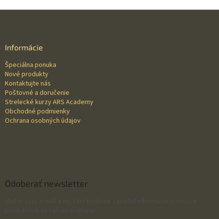
Z
á
p
ä
Informácie
t
Špeciálna ponuka
i
Nové produkty
e
Kontaktujte nás
Poštovné a doručenie
Strelecké kurzy ARS Academy
Obchodné podmienky
Ochrana osobných údajov
Odoberať newsletter
Vložte svoj e-mail a my Vám budeme zasielať informácie o nových
produktoch na našom e-shope.