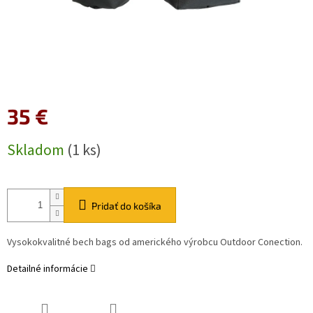
35 €
Jednotková
Skladom
(1 ks)
cena:
Pridať do košíka
Vysokokvalitné bech bags od amerického výrobcu Outdoor Conection.
Detailné informácie