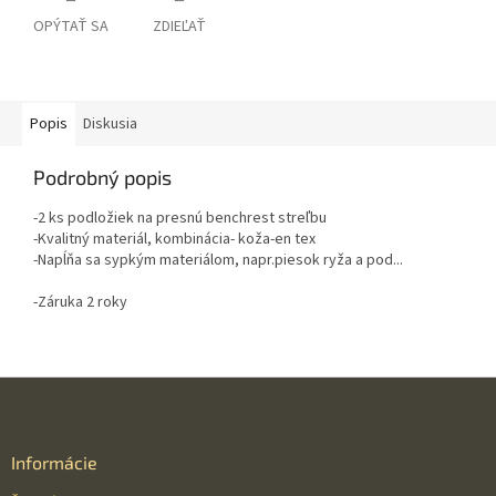
OPÝTAŤ SA
ZDIEĽAŤ
Popis
Diskusia
Podrobný popis
-2 ks podložiek na presnú benchrest streľbu
-Kvalitný materiál, kombinácia- koža-en tex
-Napĺňa sa sypkým materiálom, napr.piesok ryža a pod...
-Záruka 2 roky
Z
á
p
ä
Informácie
t