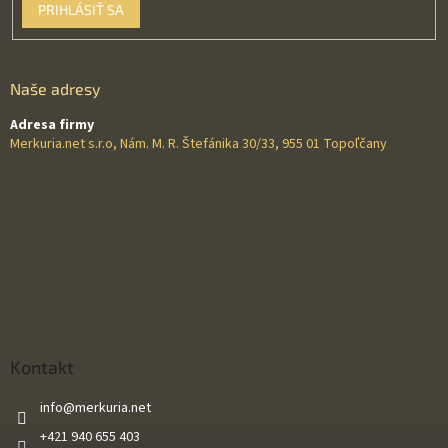
PRIHLÁSIŤ SA
Naše adresy
Adresa firmy
Merkuria.net s.r.o, Nám. M. R. Štefánika 30/33, 955 01 Topoľčany
Kontakt
info
@
merkuria.net
+421 940 655 403