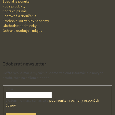
Špeciálna ponuka
i
Nové produkty
e
Kontaktujte nás
Poštovné a doručenie
Strelecké kurzy ARS Academy
Obchodné podmienky
Ochrana osobných údajov
Odoberať newsletter
Vložte svoj e-mail a my Vám budeme zasielať informácie o nových
produktoch na našom e-shope.
Email
Vložením e-mailu súhlasíte s
podmienkami ochrany osobných
údajov