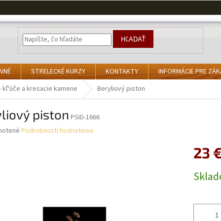
HĽADAŤ
VNÉ
STRELECKÉ KURZY
KONTAKTY
INFORMÁCIE PRE ZÁ
- kľ'úče a kresacie kamene
Beryliový piston
liový piston
PSID-1666
né
notené
Podrobnosti hodnotenia
nie
23 
u
Jednotk
Skla
cena:
iek.