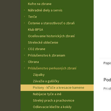
Kufre na zbrane
Náhradné diely a servis
Terče
Čistenie a starostlivosť o zbraň
Klub BPSA
Oceňovanie historických zbraní
Strelecké oblečenie
CO2 zbrane
Príslušenstvo k zbraniam
Obrana
Popi
Príslušenstvo perkusných zbraní
Zápalky
Pod
Závažia a gulôčky
Pistony - kľ'úče a kresacie kamene
Pri 
Nabíjacie tyče a iné
Strelný prach a prachovnice
Odlievacie kliešte a kokily