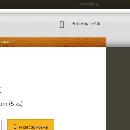
Prihlásenie
NÁKUPNÝ
Prázdny košík
KOŠÍK
KAZNÍKOV
€
ová
dom
(5 ks)
Pridať do košíka