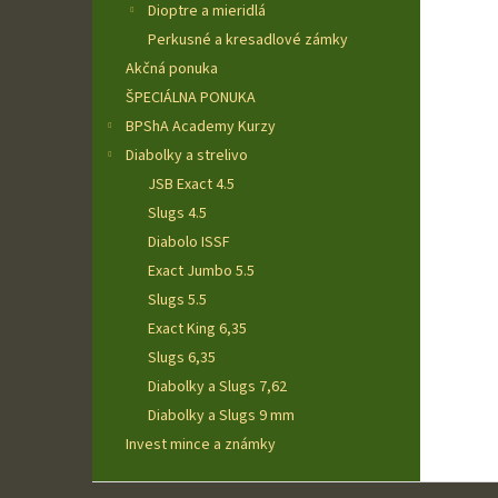
Dioptre a mieridlá
Perkusné a kresadlové zámky
Akčná ponuka
ŠPECIÁLNA PONUKA
BPShA Academy Kurzy
Diabolky a strelivo
JSB Exact 4.5
Slugs 4.5
Diabolo ISSF
Exact Jumbo 5.5
Slugs 5.5
Exact King 6,35
Slugs 6,35
Diabolky a Slugs 7,62
Diabolky a Slugs 9 mm
Invest mince a známky
Z