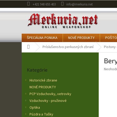
Prejsť
+421 940 655 403
info@merkuria.net
na
obsah
ŠPECIÁLNA PONUKA
NOVÉ PRODUKTY
POŠTO
Domov
Príslušenstvo perkusných zbraní
Pistony 
B
Bery
o
Preskočiť
č
Priemer
Neohod
Kategórie
kategórie
n
hodnote
ý
produkt
Historické zbrane
p
je
NOVÉ PRODUKTY
0,0
a
z
PCP Vzduchovky, vetrovky
n
5
e
Vzduchovky - pružinové
hviezdič
l
Optika
Púzdra a Tašky