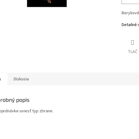
Beryliové
Detailné 
TLAČ
s
Diskusia
robný popis
objednávke uviesť typ zbrane.