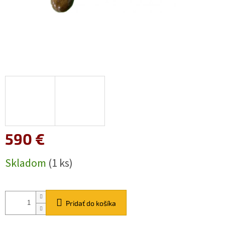
590 €
Jednotková
Skladom
(1 ks)
cena:
Pridať do košíka