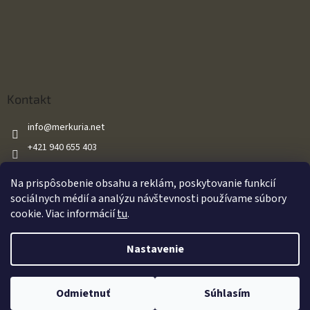
Kontakt
info
@
merkuria.net
+421 940 655 403
+421 940 655 403
Na prispôsobenie obsahu a reklám, poskytovanie funkcií
Merkuria.net
sociálnych médií a analýzu návštevnosti používame súbory
cookie. Viac informácií
tu
.
Vytvoril Shoptet
Nastavenie
Oznamujeme našim zákazníkom že všetky naše vzduchové zbrane sú
Copyright 2026
Merkuria.net
. Všetky práva vyhradené.
Upraviť
predávané s výkonom do 17J v súlade so zákonom. Za akékoľvek
Odmietnuť
Súhlasím
nastavenie cookies
dodatočné úpravy zákazníkom nenesieme zodpovednosť.