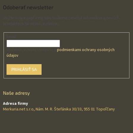
Odoberať newsletter
Vložte svoj e-mail a my Vám budeme zasielať informácie o nových
produktoch na našom e-shope.
Email
Vložením e-mailu súhlasíte s
podmienkami ochrany osobných
údajov
PRIHLÁSIŤ SA
Naše adresy
Adresa firmy
Merkuria.net s.r.o, Nám. M. R. Štefánika 30/33, 955 01 Topoľčany