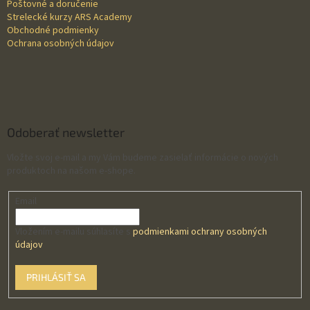
Poštovné a doručenie
Strelecké kurzy ARS Academy
Obchodné podmienky
Ochrana osobných údajov
Odoberať newsletter
Vložte svoj e-mail a my Vám budeme zasielať informácie o nových
produktoch na našom e-shope.
Email
Vložením e-mailu súhlasíte s
podmienkami ochrany osobných
údajov
PRIHLÁSIŤ SA