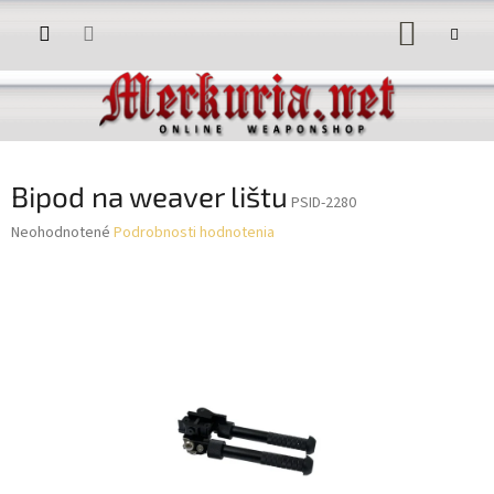
Prejsť
NÁKUP
na
obsah
KOŠÍK
Bipod na weaver lištu
PSID-2280
Priemerné
Neohodnotené
Podrobnosti hodnotenia
hodnotenie
produktu
je
0,0
z
5
hviezdičiek.