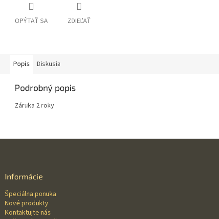
OPÝTAŤ SA
ZDIEĽAŤ
Popis
Diskusia
Podrobný popis
Záruka 2 roky
Z
á
p
ä
Informácie
t
Špeciálna ponuka
i
Nové produkty
e
Kontaktujte nás