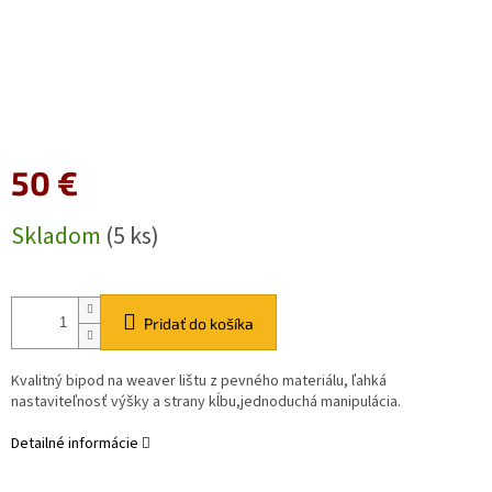
50 €
Jednotková
Skladom
(5 ks)
cena:
Pridať do košíka
Kvalitný bipod na weaver lištu z pevného materiálu, ľahká
nastaviteľnosť výšky a strany kĺbu,jednoduchá manipulácia.
Detailné informácie