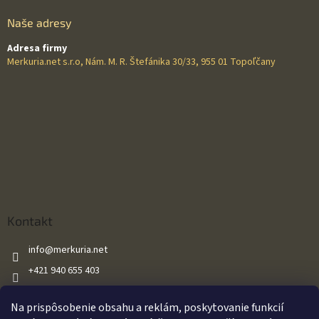
Naše adresy
Adresa firmy
Merkuria.net s.r.o, Nám. M. R. Štefánika 30/33, 955 01 Topoľčany
Kontakt
info
@
merkuria.net
+421 940 655 403
+421 940 655 403
Na prispôsobenie obsahu a reklám, poskytovanie funkcií
Merkuria.net