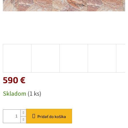
590 €
Jednotková
Skladom
(1 ks)
cena:
Pridať do košíka