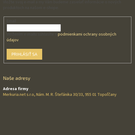
Vložte svoj e-mail a my Vám budeme zasielať informácie o nových
produktoch na našom e-shope.
Email
Vložením e-mailu súhlasíte s
podmienkami ochrany osobných
údajov
PRIHLÁSIŤ SA
Naše adresy
Adresa firmy
Merkuria.net s.r.o, Nám. M. R. Štefánika 30/33, 955 01 Topoľčany