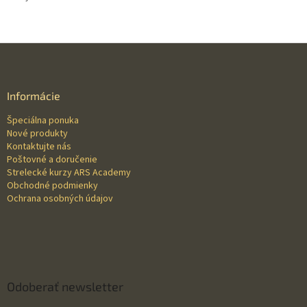
Z
á
p
ä
Informácie
t
Špeciálna ponuka
i
Nové produkty
e
Kontaktujte nás
Poštovné a doručenie
Strelecké kurzy ARS Academy
Obchodné podmienky
Ochrana osobných údajov
Odoberať newsletter