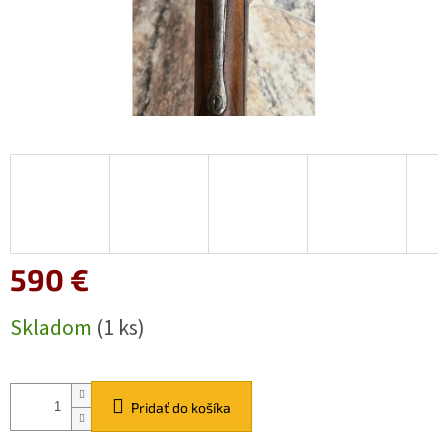
590 €
Jednotková
Skladom
(1 ks)
cena:
Pridať do košíka