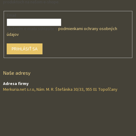
produktoch na našom e-shope.
Email
Vložením e-mailu súhlasíte s
podmienkami ochrany osobných
údajov
PRIHLÁSIŤ SA
Naše adresy
Adresa firmy
Merkuria.net s.r.o, Nám. M. R. Štefánika 30/33, 955 01 Topoľčany