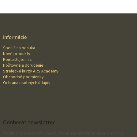
Z
á
p
ä
Informácie
t
Špeciálna ponuka
i
Nové produkty
e
Kontaktujte nás
Poštovné a doručenie
Strelecké kurzy ARS Academy
Obchodné podmienky
Ochrana osobných údajov
Odoberať newsletter
Vložte svoj e-mail a my Vám budeme zasielať informácie o nových