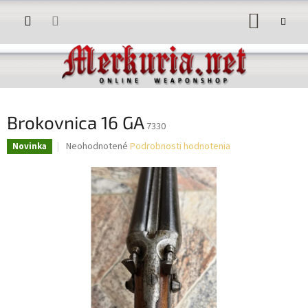
Prejsť
NÁKUP
na
obsah
KOŠÍK
Brokovnica 16 GA
7330
Priemerné
Neohodnotené
Podrobnosti hodnotenia
Novinka
hodnotenie
produktu
je
0,0
z
5
hviezdičiek.