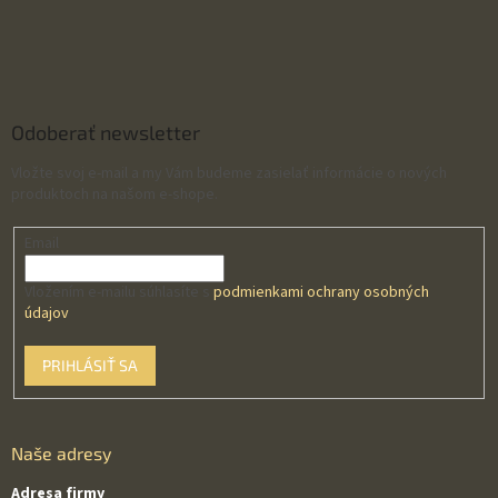
Odoberať newsletter
Vložte svoj e-mail a my Vám budeme zasielať informácie o nových
produktoch na našom e-shope.
Email
Vložením e-mailu súhlasíte s
podmienkami ochrany osobných
údajov
PRIHLÁSIŤ SA
Naše adresy
Adresa firmy