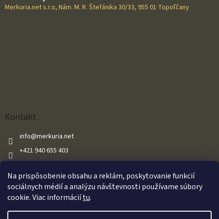
Merkuria.net s.r.o, Nám. M. R. Štefánika 30/33, 955 01 Topoľčany
Kontakt
info
@
merkuria.net
+421 940 655 403
+421 940 655 403
Na prispôsobenie obsahu a reklám, poskytovanie funkcií
Merkuria.net
sociálnych médií a analýzu návštevnosti používame súbory
cookie. Viac informácií
tu
.
Vytvoril Shoptet