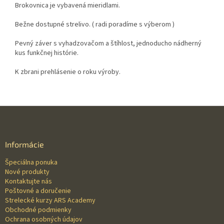
Brokovnica je vybavená mieridlami.
Bežne dostupné strelivo. ( radi poradíme s výberom )
Pevný záver s vyhadzovačom a štíhlost, jednoducho nádherný
kus funkčnej histórie.
K zbrani prehlásenie o roku výroby.
Z
á
p
ä
Informácie
t
Špeciálna ponuka
i
Nové produkty
e
Kontaktujte nás
Poštovné a doručenie
Strelecké kurzy ARS Academy
Obchodné podmienky
Ochrana osobných údajov