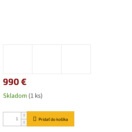
990 €
Jednotková
Skladom
(1 ks)
cena:
Pridať do košíka