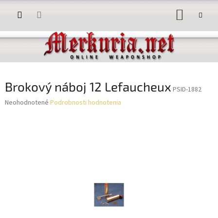
Prejsť
NÁKUP
na
obsah
KOŠÍK
Brokový náboj 12 Lefaucheux
PSID-1882
Priemerné
Neohodnotené
Podrobnosti hodnotenia
hodnotenie
produktu
je
0,0
z
5
hviezdičiek.