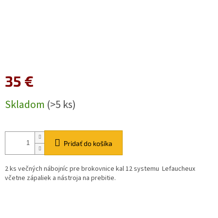
35 €
Jednotková
Skladom
(>5 ks)
cena:
Pridať do košíka
2 ks večných nábojníc pre brokovnice kal 12 systemu
Lefaucheux
včetne zápaliek a nástroja na prebitie.