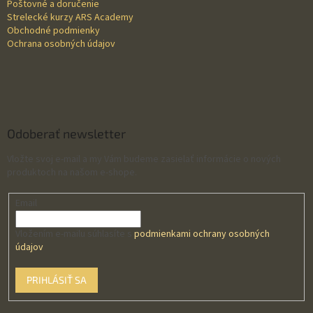
Poštovné a doručenie
Strelecké kurzy ARS Academy
Obchodné podmienky
Ochrana osobných údajov
Odoberať newsletter
Vložte svoj e-mail a my Vám budeme zasielať informácie o nových
produktoch na našom e-shope.
Email
Vložením e-mailu súhlasíte s
podmienkami ochrany osobných
údajov
PRIHLÁSIŤ SA