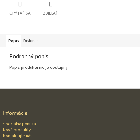
OPÝTAŤ SA
ZDIEĽAŤ
Popis
Diskusia
Podrobný popis
Popis produktu nie je dostupný
Z
á
p
ä
Informácie
t
Špeciálna ponuka
i
Nové produkty
e
Kontaktujte nás